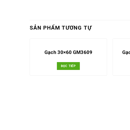
SẢN PHẨM TƯƠNG TỰ
0002S2 –
Gạch 30×60 GM3609
Gạ
02S2
ĐỌC TIẾP