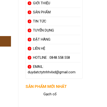
GIỚI THIỆU
SẢN PHẨM
TIN TỨC
TUYỂN DỤNG
ĐẶT HÀNG
LIÊN HỆ
HOTLINE : 0848.558.558
EMAIL:
duydatctytnhhvlxd@gmail.com
SẢN PHẨM MỚI NHẤT
Gạch cổ