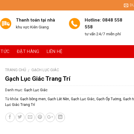
D
Thanh toán tại nhà
Hotline: 0848 558
558
khu vực Kiên Giang
tư vấn 24/7 miễn phí
 TỨC
ĐẶT HÀNG
LIÊN HỆ
TRANG CHỦ
GẠCH LỤC GIÁC
/
Gạch Lục Giác Trang Trí
Danh mục:
Gạch Lục Giác
Từ khóa:
Gạch bông men
,
Gạch Lát Nền
,
Gạch Lục Giác
,
Gạch Ốp Tường
,
Gạch tr
Lục Giác Trang Trí