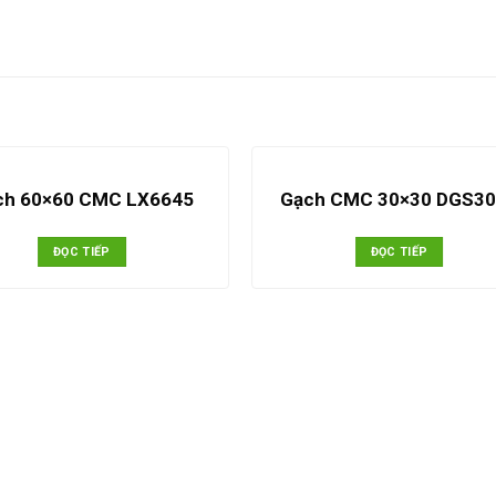
ch 60×60 CMC LX6645
Gạch CMC 30×30 DGS3
ĐỌC TIẾP
ĐỌC TIẾP