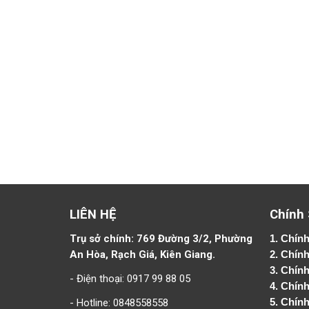
LIÊN HỆ
Chính
Trụ sở chính: 769 Đường 3/2, Phường
1.
Chính
An Hòa, Rạch Giá, Kiên Giang.
2.
Chính
3. Chín
- Điện thoại: 0917 99 88 05
4.
Chính
- Hotline: 0848558558
5.
Chính