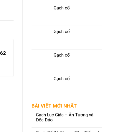
Gạch cổ
Gạch cổ
Gạch Ốp Tường LD48013 –
062
Gạch cổ
DD48014 – LD48015
ĐỌC TIẾP
Gạch cổ
BÀI VIẾT MỚI NHẤT
Gạch Lục Giác – Ấn Tượng và
Độc Đáo