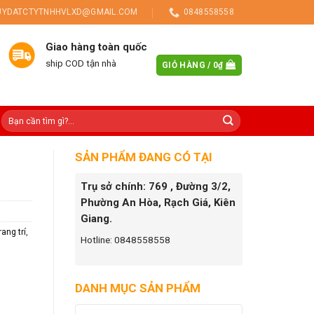
UYDATCTYTNHHVLXD@GMAIL.COM
0848558558
Giao hàng toàn quốc
ship COD tận nhà
GIỎ HÀNG /
0
₫
SẢN PHẨM ĐANG CÓ TẠI
Trụ sở chính: 769 , Đường 3/2,
Phường An Hòa, Rạch Giá, Kiên
Giang.
ang trí
,
Hotline: 0848558558
DANH MỤC SẢN PHẨM