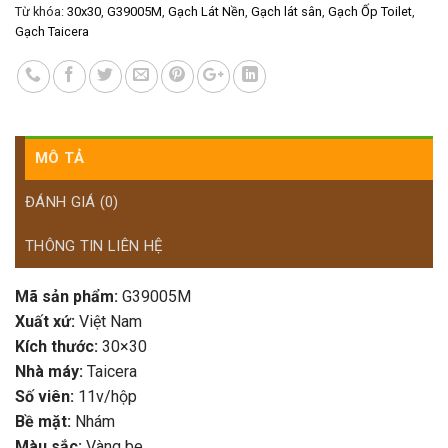
Từ khóa:
30x30
,
G39005M
,
Gạch Lát Nền
,
Gạch lát sân
,
Gạch Ốp Toilet
,
Gạch Taicera
MÔ TẢ
ĐÁNH GIÁ (0)
THÔNG TIN LIÊN HỆ
Mã sản phẩm:
G39005M
Xuất xứ:
Việt Nam
Kích thước:
30×30
Nhà máy:
Taicera
Số viên:
11v/hộp
Bề mặt:
Nhám
Màu sắc:
Vàng be