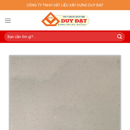
Skip
CÔNG TY TNHH VẬT LIỆU XÂY DỰNG DUY ĐẠT
to
content