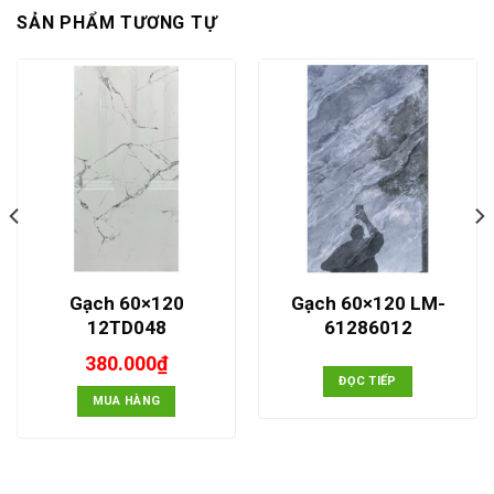
SẢN PHẨM TƯƠNG TỰ
Gạch 60×120
Gạch 60×120 LM-
12TD048
61286012
380.000
₫
ĐỌC TIẾP
MUA HÀNG