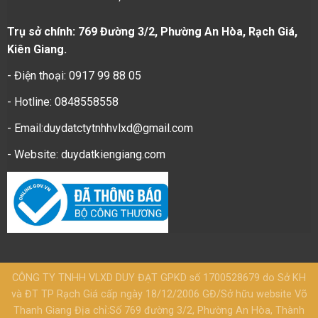
Trụ sở chính: 769 Đường 3/2, Phường An Hòa, Rạch Giá,
Kiên Giang.
- Điện thoại: 0917 99 88 05
- Hotline: 0848558558
- Email:duydatctytnhhvlxd@gmail.com
- Website:
duydatkiengiang.com
CÔNG TY TNHH VLXD DUY ĐẠT GPKD số 1700528679 do Sở KH
và ĐT TP Rạch Giá cấp ngày 18/12/2006 GĐ/Sở hữu website Võ
Thanh Giang Địa chỉ:Số 769 đường 3/2, Phường An Hòa, Thành