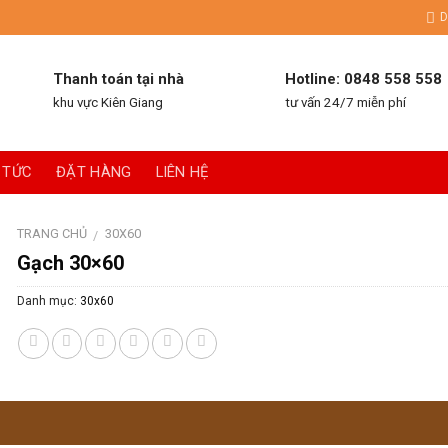
D
Thanh toán tại nhà
Hotline: 0848 558 558
khu vực Kiên Giang
tư vấn 24/7 miễn phí
 TỨC
ĐẶT HÀNG
LIÊN HỆ
TRANG CHỦ
30X60
/
Gạch 30×60
Danh mục:
30x60