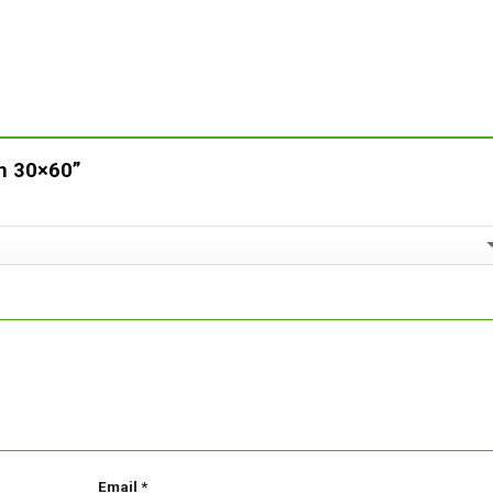
ch 30×60”
Email
*