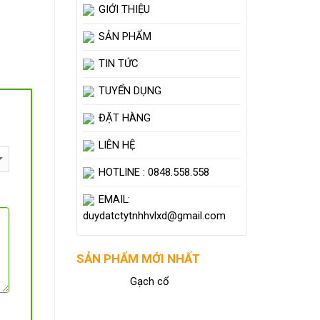
GIỚI THIỆU
SẢN PHẨM
TIN TỨC
TUYỂN DỤNG
ĐẶT HÀNG
LIÊN HỆ
HOTLINE : 0848.558.558
EMAIL:
duydatctytnhhvlxd@gmail.com
SẢN PHẨM MỚI NHẤT
Gạch cổ