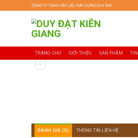
Skip
CÔNG TY TNHH VẬT LIỆU XÂY DỰNG DUY ĐẠT
to
content
TRANG CHỦ
GIỚI THIỆU
SẢN PHẨM
TIN
ĐÁNH GIÁ (0)
THÔNG TIN LIÊN HỆ