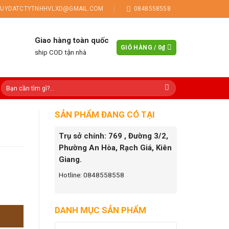
UYDATCTYTNHHVLXD@GMAIL.COM
0848558558
Giao hàng toàn quốc
GIỎ HÀNG /
0
₫
ship COD tận nhà
SẢN PHẨM ĐANG CÓ TẠI
Trụ sở chính: 769 , Đường 3/2,
Phường An Hòa, Rạch Giá, Kiên
Giang.
Hotline: 0848558558
DANH MỤC SẢN PHẨM