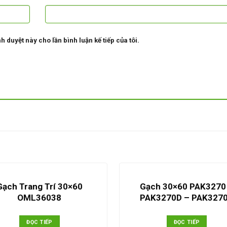
h duyệt này cho lần bình luận kế tiếp của tôi.
Gạch Trang Trí 30×60
Gạch 30×60 PAK3270
OML36038
PAK3270D – PAK327
ĐỌC TIẾP
ĐỌC TIẾP