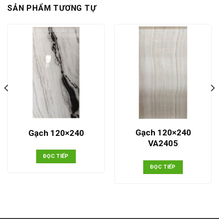
SẢN PHẨM TƯƠNG TỰ
Gạch 120×240
Gạch 120×240
VA2405
ĐỌC TIẾP
ĐỌC TIẾP