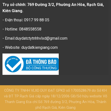
Trụ sở chính: 769 Đường 3/2, Phường An Hòa, Rạch Giá,
Kiên Giang.
- Điện thoại: 0917 99 88 05
- Hotline: 0848558558
- Email:duydatctytnhhvlxd@gmail.com
- Website:
duydatkiengiang.com
CÔNG TY TNHH VLXD DUY ĐẠT GPKD số 1700528679 do Sở KH
và ĐT TP Rạch Giá cấp ngày 18/12/2006 GĐ/Sở hữu website Võ
Thanh Giang Địa chỉ:Số 769 đường 3/2, Phường An Hòa, Thành
phố Rạch Giá, Kiên Giang