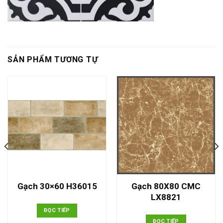
SẢN PHẨM TƯƠNG TỰ
Gạch 80X80 CMC
Gạch 30×60 H36015
LX8821
ĐỌC TIẾP
ĐỌC TIẾP