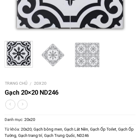
TRANG CHỦ
20X20
/
Gạch 20×20 ND246
Danh mục:
20x20
Từ khóa:
20x20
,
Gạch bông men
,
Gạch Lát Nền
,
Gạch Ốp Toilet
,
Gạch Ốp
Tường
,
Gạch trang trí
,
Gạch Trung Quốc
,
ND246