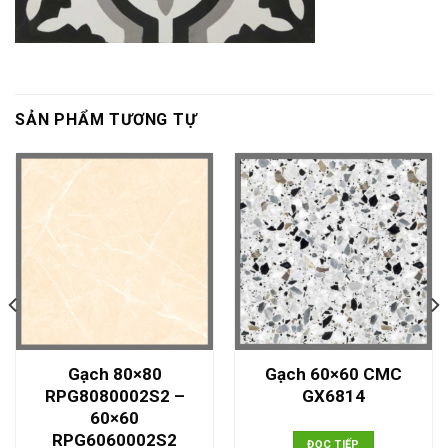
SẢN PHẨM TƯƠNG TỰ
Gạch 80×80
Gạch 60×60 CMC
RPG8080002S2 –
GX6814
60×60
RPG6060002S2
ĐỌC TIẾP