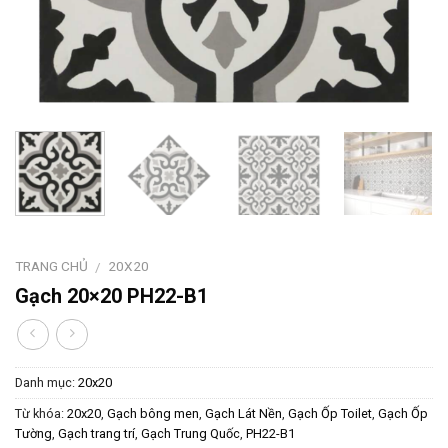
TRANG CHỦ
20X20
/
Gạch 20×20 PH22-B1
Danh mục:
20x20
Từ khóa:
20x20
,
Gạch bông men
,
Gạch Lát Nền
,
Gạch Ốp Toilet
,
Gạch Ốp
Tường
,
Gạch trang trí
,
Gạch Trung Quốc
,
PH22-B1