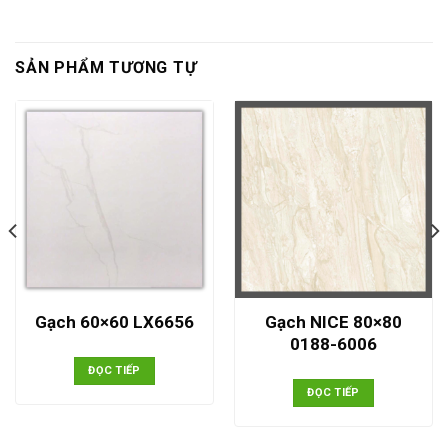
SẢN PHẨM TƯƠNG TỰ
Gạch NICE 80×80
Gạch 60×60 LX6656
0188-6006
ĐỌC TIẾP
ĐỌC TIẾP