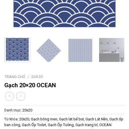
TRANG CHỦ
20X20
/
Gạch 20×20 OCEAN
Danh mục:
20x20
Từ khóa:
20x20
,
Gạch bông men
,
Gạch lát bể bơi
,
Gạch Lát Nền
,
Gạch ốp
ban công
,
Gạch Ốp Toilet
,
Gạch Ốp Tường
,
Gạch trang trí
,
OCEAN