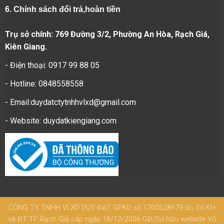
6.
Chính sách đổi trả,hoàn tiền
Trụ sở chính: 769 Đường 3/2, Phường An Hòa, Rạch Giá,
Kiên Giang.
- Điện thoại: 0917 99 88 05
- Hotline: 0848558558
- Email:duydatctytnhhvlxd@gmail.com
- Website:
duydatkiengiang.com
CÔNG TY TNHH VLXD DUY ĐẠT GPKD số 1700528679 do Sở KH
và ĐT TP Rạch Giá cấp ngày 18/12/2006 GĐ/Sở hữu website Võ