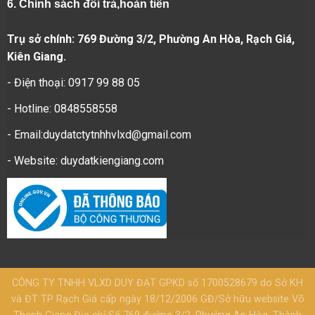
6.
Chính sách đổi trả,hoàn tiền
Trụ sở chính: 769 Đường 3/2, Phường An Hòa, Rạch Giá,
Kiên Giang.
- Điện thoại: 0917 99 88 05
- Hotline: 0848558558
- Email:duydatctytnhhvlxd@gmail.com
- Website:
duydatkiengiang.com
CÔNG TY TNHH VLXD DUY ĐẠT GPKD số 1700528679 do Sở KH
và ĐT TP Rạch Giá cấp ngày 18/12/2006 GĐ/Sở hữu website Võ