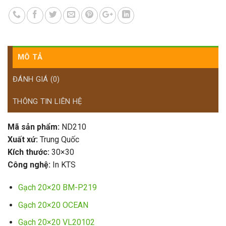
MÔ TẢ
ĐÁNH GIÁ (0)
THÔNG TIN LIÊN HỆ
Mã sản phẩm:
ND210
Xuất xứ:
Trung Quốc
Kích thước:
30×30
Công nghệ:
In KTS
Gạch 20×20 BM-P219
Gạch 20×20 OCEAN
Gạch 20×20 VL20102