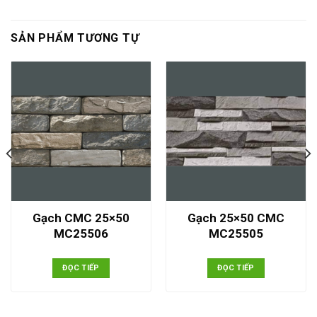
SẢN PHẨM TƯƠNG TỰ
Gạch CMC 25×50
Gạch 25×50 CMC
MC25506
MC25505
ĐỌC TIẾP
ĐỌC TIẾP