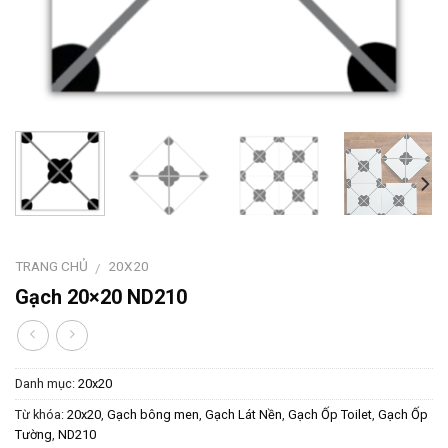
TRANG CHỦ
20X20
/
Gạch 20×20 ND210
Danh mục:
20x20
Từ khóa:
20x20
,
Gạch bông men
,
Gạch Lát Nền
,
Gạch Ốp Toilet
,
Gạch Ốp
Tường
,
ND210