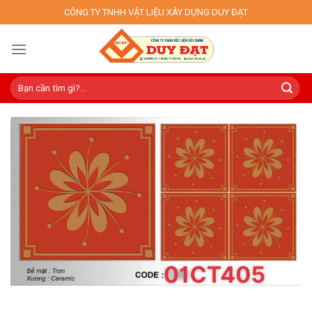
Skip
CÔNG TY TNHH VẬT LIỆU XÂY DỰNG DUY ĐẠT
to
content