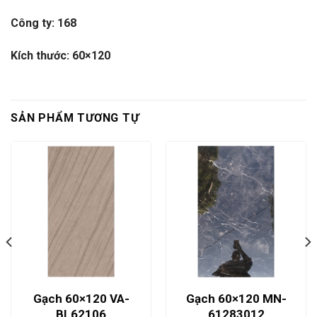
Công ty: 168
Kích thước: 60×120
SẢN PHẨM TƯƠNG TỰ
Gạch 60×120 VA-
Gạch 60×120 MN-
BL62106
61283012