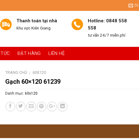
D
Thanh toán tại nhà
Hotline: 0848 558
558
khu vực Kiên Giang
tư vấn 24/7 miễn phí
 TỨC
ĐẶT HÀNG
LIÊN HỆ
TRANG CHỦ
60X120
/
Gạch 60×120 61239
Danh mục:
60x120