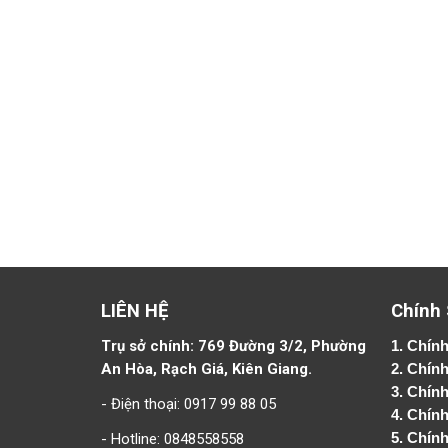
LIÊN HỆ
Chính
Trụ sở chính: 769 Đường 3/2, Phường
1.
Chính
An Hòa, Rạch Giá, Kiên Giang.
2.
Chính
3. Chín
- Điện thoại: 0917 99 88 05
4.
Chính
- Hotline: 0848558558
5.
Chính