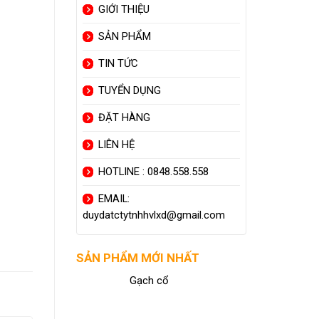
GIỚI THIỆU
SẢN PHẨM
TIN TỨC
TUYỂN DỤNG
ĐẶT HÀNG
LIÊN HỆ
HOTLINE : 0848.558.558
EMAIL:
duydatctytnhhvlxd@gmail.com
SẢN PHẨM MỚI NHẤT
Gạch cổ