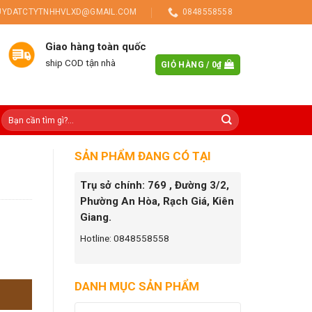
UYDATCTYTNHHVLXD@GMAIL.COM
0848558558
Giao hàng toàn quốc
ship COD tận nhà
GIỎ HÀNG /
0
₫
SẢN PHẨM ĐANG CÓ TẠI
Trụ sở chính: 769 , Đường 3/2,
Phường An Hòa, Rạch Giá, Kiên
Giang.
Hotline: 0848558558
DANH MỤC SẢN PHẨM