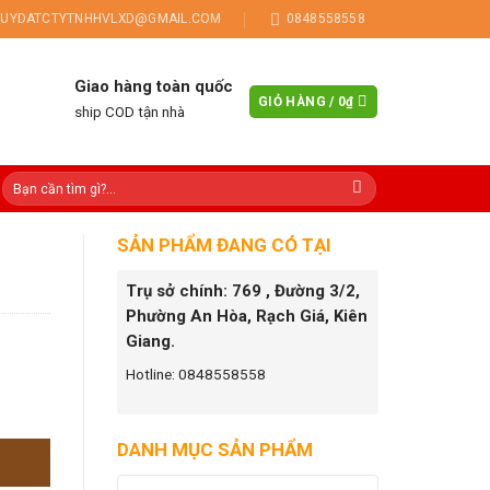
UYDATCTYTNHHVLXD@GMAIL.COM
0848558558
Giao hàng toàn quốc
GIỎ HÀNG /
0
₫
ship COD tận nhà
SẢN PHẨM ĐANG CÓ TẠI
Trụ sở chính: 769 , Đường 3/2,
Phường An Hòa, Rạch Giá, Kiên
Giang.
Hotline: 0848558558
DANH MỤC SẢN PHẨM