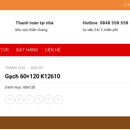
D
Thanh toán tại nhà
Hotline: 0848 558 558
khu vực Kiên Giang
tư vấn 24/7 miễn phí
 TỨC
ĐẶT HÀNG
LIÊN HỆ
TRANG CHỦ
60X120
/
Gạch 60×120 K12610
Danh mục:
60x120