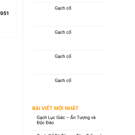
Gạch cổ
7051
Gạch cổ
Gạch cổ
Gạch cổ
Gạch 60×120 LM-61286012
Gạch
ĐỌC TIẾP
BÀI VIẾT MỚI NHẤT
Gạch Lục Giác – Ấn Tượng và
Độc Đáo