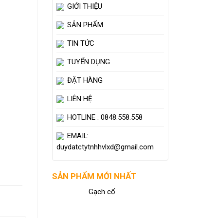
GIỚI THIỆU
SẢN PHẨM
TIN TỨC
TUYỂN DỤNG
ĐẶT HÀNG
LIÊN HỆ
HOTLINE : 0848.558.558
EMAIL:
duydatctytnhhvlxd@gmail.com
SẢN PHẨM MỚI NHẤT
Gạch cổ