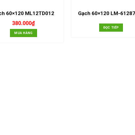
ch 60×120 ML12TD012
Gạch 60×120 LM-6128
380.000
₫
ĐỌC TIẾP
MUA HÀNG