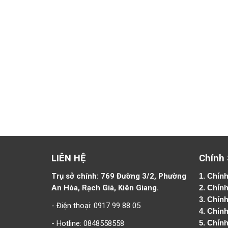
LIÊN HỆ
Chính
Trụ sở chính: 769 Đường 3/2, Phường
1.
Chính
An Hòa, Rạch Giá, Kiên Giang.
2.
Chính
3. Chín
- Điện thoại: 0917 99 88 05
4.
Chính
- Hotline: 0848558558
5.
Chính