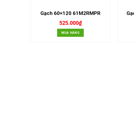
Gạch 60×120 61M2RMPR
Gạ
525.000
₫
MUA HÀNG