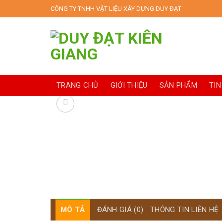
Skip
CÔNG TY TNHH VẬT LIỆU XÂY DỰNG DUY ĐẠT
to
content
TRANG CHỦ
GIỚI THIỆU
SẢN PHẨM
TIN
MÔ TẢ
ĐÁNH GIÁ (0)
THÔNG TIN LIÊN HỆ