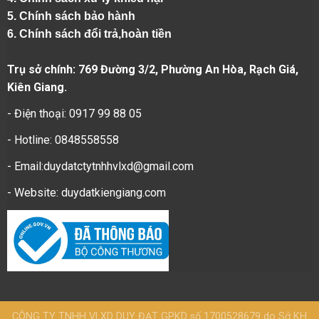
5.
Chính sách bảo hành
6.
Chính sách đổi trả,hoàn tiền
Trụ sở chính: 769 Đường 3/2, Phường An Hòa, Rạch Giá,
Kiên Giang.
- Điện thoại: 0917 99 88 05
- Hotline: 0848558558
- Email:duydatctytnhhvlxd@gmail.com
- Website:
duydatkiengiang.com
CÔNG TY TNHH VLXD DUY ĐẠT GPKD số 1700528679 do Sở KH