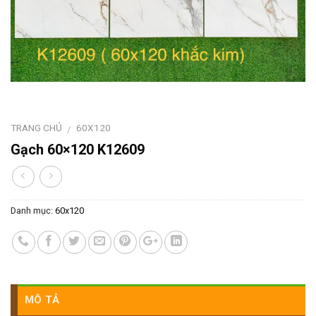
TRANG CHỦ
60X120
/
Gạch 60×120 K12609
Danh mục:
60x120
MÔ TẢ