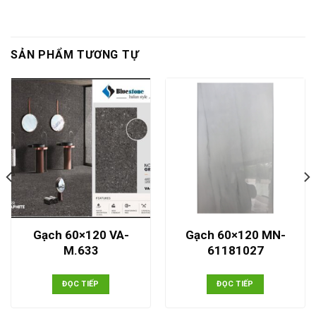
SẢN PHẨM TƯƠNG TỰ
Gạch 60×120 VA-
Gạch 60×120 MN-
M.633
61181027
ĐỌC TIẾP
ĐỌC TIẾP