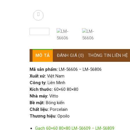
MÔ TẢ
ĐÁNH GIÁ (0)
THÔNG TIN LIÊN HỆ
Mã sản phẩm:
LM-56606 – LM-56806
Xuất xứ:
Việt Nam
Công ty:
Liên Minh
Kích thước:
60×60 80×80
Nhà máy:
Vitto
Bề mặt:
Bóng kiến
Chất liệu:
Porcelain
Thương hiệu
: Opoilo
Gạch 60×60 80×80 LM-56609 – LM-56809