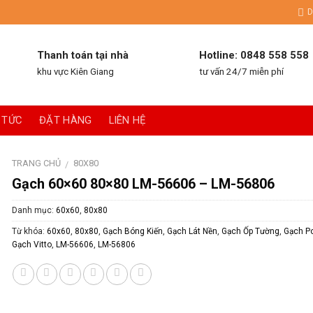
D
Thanh toán tại nhà
Hotline: 0848 558 558
khu vực Kiên Giang
tư vấn 24/7 miễn phí
 TỨC
ĐẶT HÀNG
LIÊN HỆ
TRANG CHỦ
80X80
/
Gạch 60×60 80×80 LM-56606 – LM-56806
Danh mục:
60x60
,
80x80
Từ khóa:
60x60
,
80x80
,
Gạch Bóng Kiến
,
Gạch Lát Nền
,
Gạch Ốp Tường
,
Gạch Po
Gạch Vitto
,
LM-56606
,
LM-56806