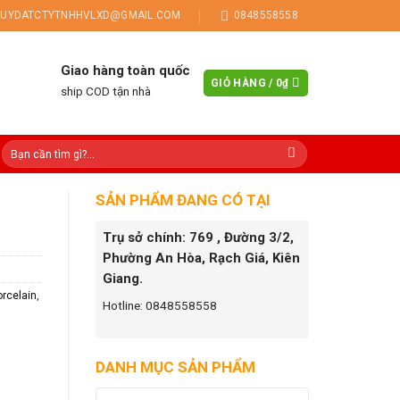
UYDATCTYTNHHVLXD@GMAIL.COM
0848558558
Giao hàng toàn quốc
GIỎ HÀNG /
0
₫
ship COD tận nhà
SẢN PHẨM ĐANG CÓ TẠI
Trụ sở chính: 769 , Đường 3/2,
Phường An Hòa, Rạch Giá, Kiên
Giang.
rcelain
,
Hotline: 0848558558
DANH MỤC SẢN PHẨM