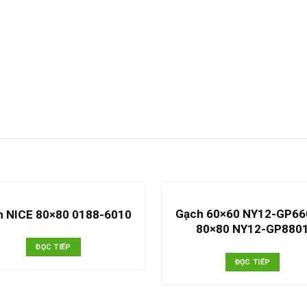
Gạch 60×60 NY12-GP66
h NICE 80×80 0188-6010
80×80 NY12-GP880
ĐỌC TIẾP
ĐỌC TIẾP