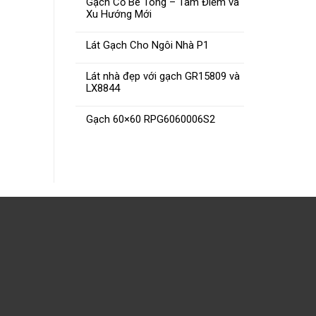
Gạch Cổ Bê Tông – Tâm Điểm và
Xu Hướng Mới
Lát Gạch Cho Ngôi Nhà P1
Gạch 80×80 Viglacera NY16-
Gạch N
Lát nhà đẹp với gạch GR15809 và
LX8844
GP8802
Gạch 60×60 RPG6060006S2
ĐỌC TIẾP