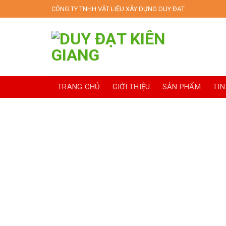
Skip
CÔNG TY TNHH VẬT LIỆU XÂY DỰNG DUY ĐẠT
to
content
TRANG CHỦ
GIỚI THIỆU
SẢN PHẨM
TIN