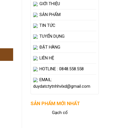
GIỚI THIỆU
SẢN PHẨM
TIN TỨC
TUYỂN DỤNG
ĐẶT HÀNG
LIÊN HỆ
HOTLINE : 0848.558.558
EMAIL:
duydatctytnhhvlxd@gmail.com
SẢN PHẨM MỚI NHẤT
Gạch cổ