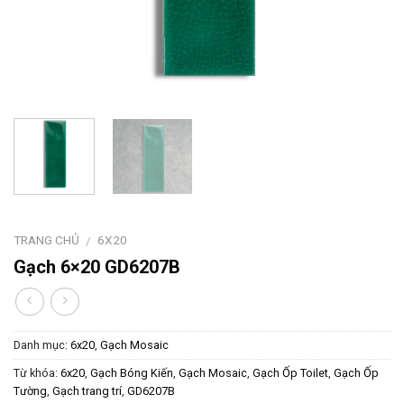
TRANG CHỦ
6X20
/
Gạch 6×20 GD6207B
Danh mục:
6x20
,
Gạch Mosaic
Từ khóa:
6x20
,
Gạch Bóng Kiến
,
Gạch Mosaic
,
Gạch Ốp Toilet
,
Gạch Ốp
Tường
,
Gạch trang trí
,
GD6207B