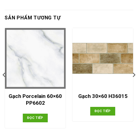
SẢN PHẨM TƯƠNG TỰ
Gạch Porcelain 60×60
Gạch 30×60 H36015
PP6602
ĐỌC TIẾP
ĐỌC TIẾP