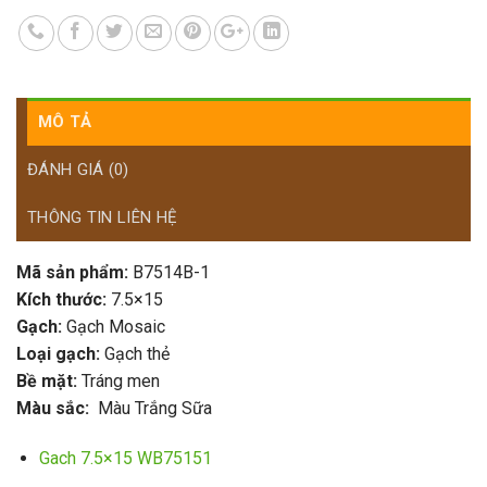
MÔ TẢ
ĐÁNH GIÁ (0)
THÔNG TIN LIÊN HỆ
Mã sản phẩm:
B7514B-1
Kích thước:
7.5×15
Gạch:
Gạch Mosaic
Loại gạch:
Gạch thẻ
Bề mặt:
Tráng men
Màu sắc:
Màu Trắng Sữa
Gach 7.5×15 WB75151