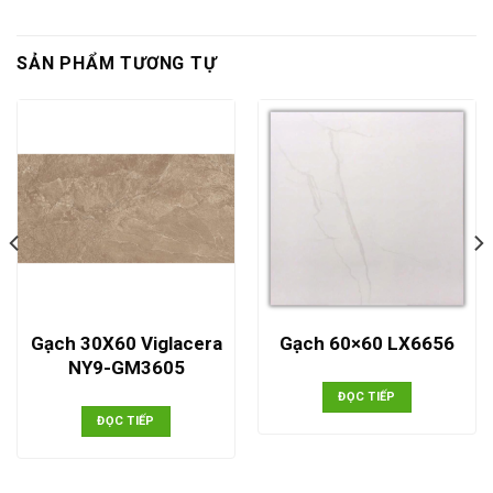
SẢN PHẨM TƯƠNG TỰ
Gạch 30X60 Viglacera
Gạch 60×60 LX6656
NY9-GM3605
ĐỌC TIẾP
ĐỌC TIẾP