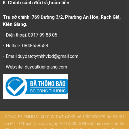
6.
Chính sách đổi trả,hoàn tiền
Trụ sở chính: 769 Đường 3/2, Phường An Hòa, Rạch Giá,
Kiên Giang.
- Điện thoại: 0917 99 88 05
- Hotline: 0848558558
- Email:duydatctytnhhvlxd@gmail.com
- Website:
duydatkiengiang.com
CÔNG TY TNHH VLXD DUY ĐẠT GPKD số 1700528679 do Sở KH
và ĐT TP Rạch Giá cấp ngày 18/12/2006 GĐ/Sở hữu website Võ