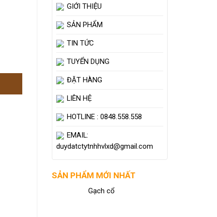
GIỚI THIỆU
SẢN PHẨM
TIN TỨC
TUYỂN DỤNG
ĐẶT HÀNG
LIÊN HỆ
HOTLINE : 0848.558.558
EMAIL:
duydatctytnhhvlxd@gmail.com
SẢN PHẨM MỚI NHẤT
Gạch cổ