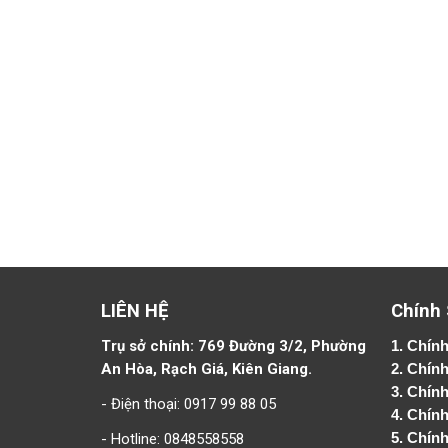
LIÊN HỆ
Chính
Trụ sở chính: 769 Đường 3/2, Phường
1.
Chính
An Hòa, Rạch Giá, Kiên Giang.
2.
Chính
3. Chín
- Điện thoại: 0917 99 88 05
4.
Chính
- Hotline: 0848558558
5.
Chính