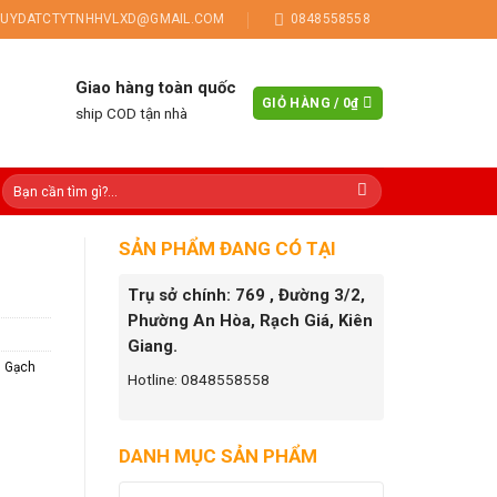
UYDATCTYTNHHVLXD@GMAIL.COM
0848558558
Giao hàng toàn quốc
GIỎ HÀNG /
0
₫
ship COD tận nhà
SẢN PHẨM ĐANG CÓ TẠI
Trụ sở chính: 769 , Đường 3/2,
Phường An Hòa, Rạch Giá, Kiên
Giang.
,
Gạch
Hotline: 0848558558
DANH MỤC SẢN PHẨM