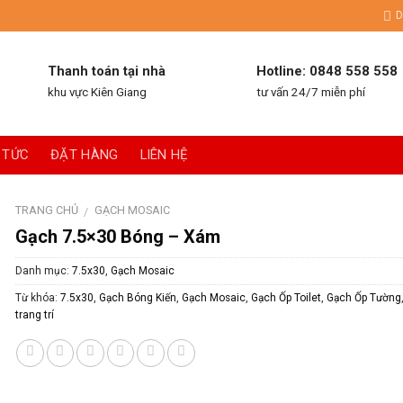
D
Thanh toán tại nhà
Hotline: 0848 558 558
khu vực Kiên Giang
tư vấn 24/7 miễn phí
 TỨC
ĐẶT HÀNG
LIÊN HỆ
TRANG CHỦ
GẠCH MOSAIC
/
Gạch 7.5×30 Bóng – Xám
Danh mục:
7.5x30
,
Gạch Mosaic
Từ khóa:
7.5x30
,
Gạch Bóng Kiến
,
Gạch Mosaic
,
Gạch Ốp Toilet
,
Gạch Ốp Tường
trang trí