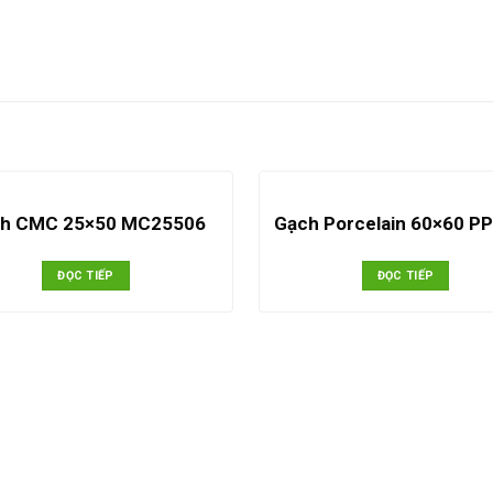
h CMC 25×50 MC25506
Gạch Porcelain 60×60 P
ĐỌC TIẾP
ĐỌC TIẾP