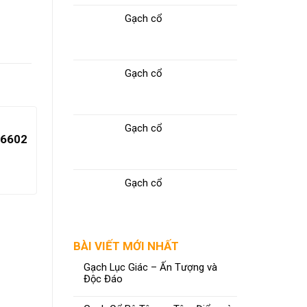
Gạch cổ
Gạch cổ
Gạch cổ
P6602
Gạch cổ
BÀI VIẾT MỚI NHẤT
Gạch Lục Giác – Ấn Tượng và
Độc Đáo
Gạch 60×60 CMC GX6814
Gạch