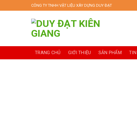
Skip
CÔNG TY TNHH VẬT LIỆU XÂY DỰNG DUY ĐẠT
to
content
TRANG CHỦ
GIỚI THIỆU
SẢN PHẨM
TIN