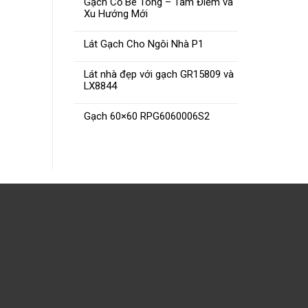
Gạch Cổ Bê Tông – Tâm Điểm và
Xu Hướng Mới
ĐỌC TIẾP
Lát Gạch Cho Ngôi Nhà P1
Lát nhà đẹp với gạch GR15809 và
LX8844
Gạch 60×60 RPG6060006S2