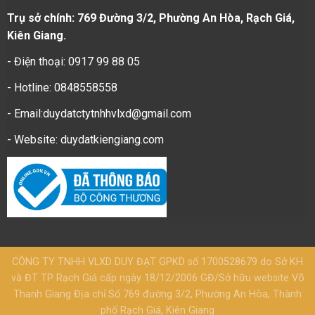
Trụ sở chính: 769 Đường 3/2, Phường An Hòa, Rạch Giá,
Kiên Giang.
- Điện thoại: 0917 99 88 05
- Hotline: 0848558558
- Email:duydatctytnhhvlxd@gmail.com
- Website:
duydatkiengiang.com
CÔNG TY TNHH VLXD DUY ĐẠT GPKD số 1700528679 do Sở KH
và ĐT TP Rạch Giá cấp ngày 18/12/2006 GĐ/Sở hữu website Võ
Thanh Giang Địa chỉ:Số 769 đường 3/2, Phường An Hòa, Thành
phố Rạch Giá, Kiên Giang