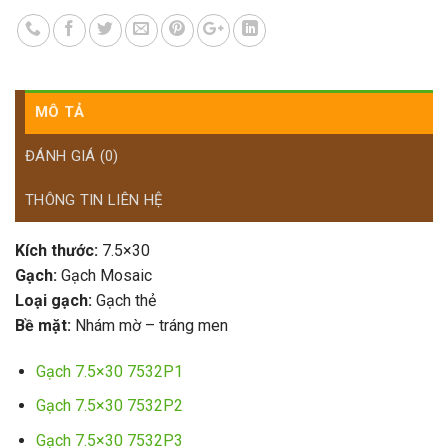
MÔ TẢ
ĐÁNH GIÁ (0)
THÔNG TIN LIÊN HỆ
Kích thước:
7.5×30
Gạch:
Gạch Mosaic
Loại gạch:
Gạch thẻ
Bề mặt:
Nhám mờ – tráng men
Gạch 7.5×30 7532P1
Gạch 7.5×30 7532P2
Gạch 7.5×30 7532P3