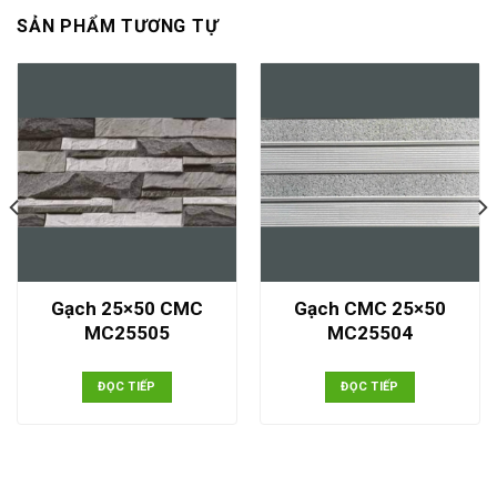
SẢN PHẨM TƯƠNG TỰ
Gạch 25×50 CMC
Gạch CMC 25×50
MC25505
MC25504
ĐỌC TIẾP
ĐỌC TIẾP