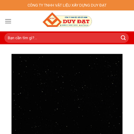
Skip
CÔNG TY TNHH VẬT LIỆU XÂY DỰNG DUY ĐẠT
to
content