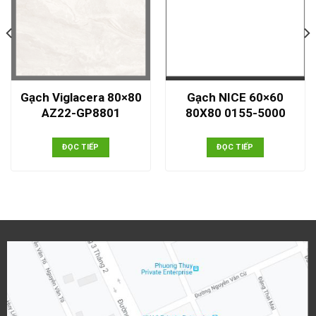
Gạch Viglacera 80×80
Gạch NICE 60×60
AZ22-GP8801
80X80 0155-5000
ĐỌC TIẾP
ĐỌC TIẾP