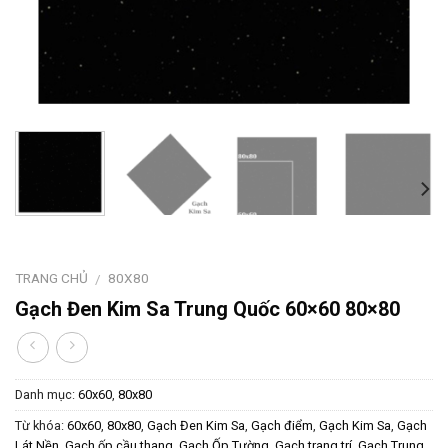
TRANG CHỦ
80X80
/
Gạch Đen Kim Sa Trung Quốc 60×60 80×80
Danh mục:
60x60
,
80x80
Từ khóa:
60x60
,
80x80
,
Gạch Đen Kim Sa
,
Gạch điểm
,
Gạch Kim Sa
,
Gạch
Lát Nền
,
Gạch ốp cầu thang
,
Gạch Ốp Tường
,
Gạch trang trí
,
Gạch Trung