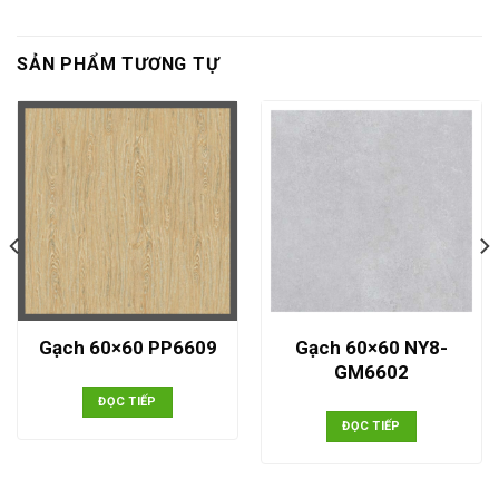
SẢN PHẨM TƯƠNG TỰ
Gạch 60×60 NY8-
Gạch 60×60 PP6609
GM6602
ĐỌC TIẾP
ĐỌC TIẾP