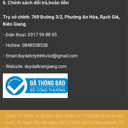
6.
Chính sách đổi trả,hoàn tiền
Trụ sở chính: 769 Đường 3/2, Phường An Hòa, Rạch Giá,
Kiên Giang.
- Điện thoại: 0917 99 88 05
- Hotline: 0848558558
- Email:duydatctytnhhvlxd@gmail.com
- Website:
duydatkiengiang.com
CÔNG TY TNHH VLXD DUY ĐẠT GPKD số 1700528679 do Sở KH
và ĐT TP Rạch Giá cấp ngày 18/12/2006 GĐ/Sở hữu website Võ