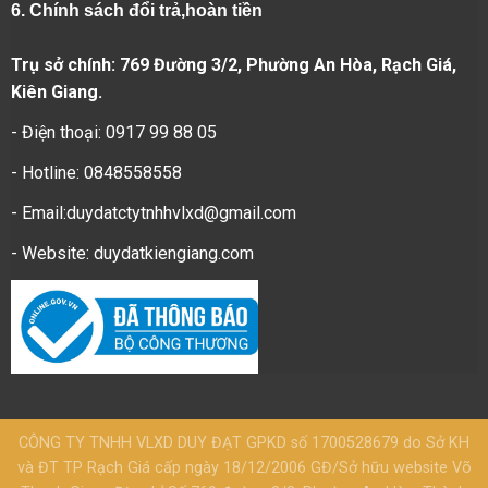
6.
Chính sách đổi trả,hoàn tiền
Trụ sở chính: 769 Đường 3/2, Phường An Hòa, Rạch Giá,
Kiên Giang.
- Điện thoại: 0917 99 88 05
- Hotline: 0848558558
- Email:duydatctytnhhvlxd@gmail.com
- Website:
duydatkiengiang.com
CÔNG TY TNHH VLXD DUY ĐẠT GPKD số 1700528679 do Sở KH
và ĐT TP Rạch Giá cấp ngày 18/12/2006 GĐ/Sở hữu website Võ