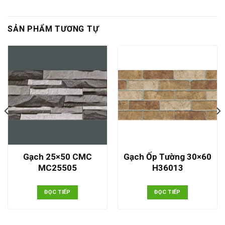
SẢN PHẨM TƯƠNG TỰ
Gạch 25×50 CMC
Gạch Ốp Tường 30×60
MC25505
H36013
ĐỌC TIẾP
ĐỌC TIẾP