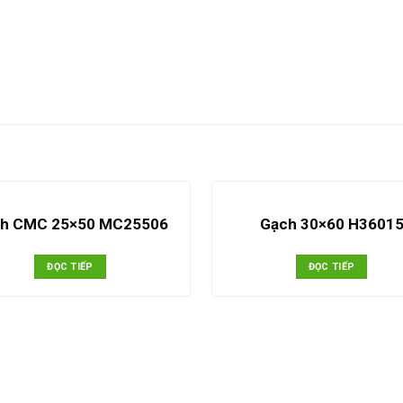
h CMC 25×50 MC25506
Gạch 30×60 H3601
ĐỌC TIẾP
ĐỌC TIẾP