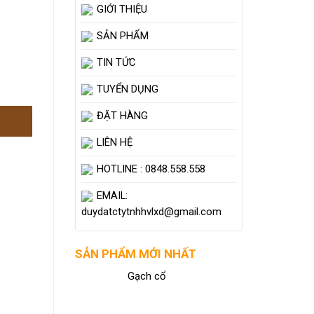
GIỚI THIỆU
SẢN PHẨM
TIN TỨC
TUYỂN DỤNG
ĐẶT HÀNG
LIÊN HỆ
HOTLINE : 0848.558.558
EMAIL:
duydatctytnhhvlxd@gmail.com
SẢN PHẨM MỚI NHẤT
Gạch cổ