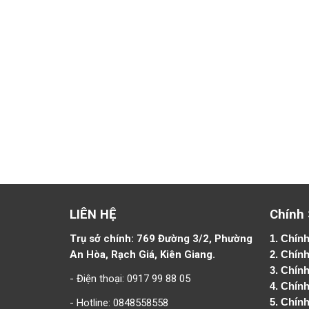
LIÊN HỆ
Chính
Trụ sở chính: 769 Đường 3/2, Phường
1.
Chính
An Hòa, Rạch Giá, Kiên Giang.
2.
Chính
3. Chín
- Điện thoại: 0917 99 88 05
4.
Chính
- Hotline: 0848558558
5.
Chính