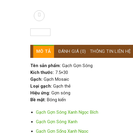
MÔ TẢ
ĐÁNH GIÁ (0)
THÔNG TIN LIÊN HỆ
Tên sản phẩm:
Gạch Gợn Sóng
Kích thước:
7.5×30
Gạch:
Gạch Mosaic
Loại gạch:
Gạch thẻ
Hiệu ứng:
Gợn sóng
Bề mặt:
Bóng kiến
Gạch Gợn Sóng Xanh Ngọc Bích
Gạch Gợn Sóng Xanh
Gạch Gợn Sống Xanh Ngọc