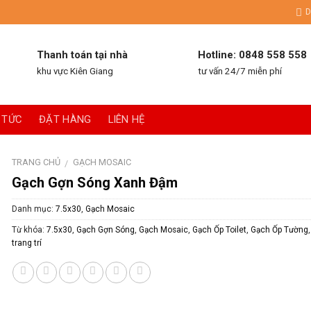
D
Thanh toán tại nhà
Hotline: 0848 558 558
khu vực Kiên Giang
tư vấn 24/7 miễn phí
 TỨC
ĐẶT HÀNG
LIÊN HỆ
TRANG CHỦ
GẠCH MOSAIC
/
Gạch Gợn Sóng Xanh Đậm
Danh mục:
7.5x30
,
Gạch Mosaic
Từ khóa:
7.5x30
,
Gạch Gợn Sóng
,
Gạch Mosaic
,
Gạch Ốp Toilet
,
Gạch Ốp Tường
trang trí