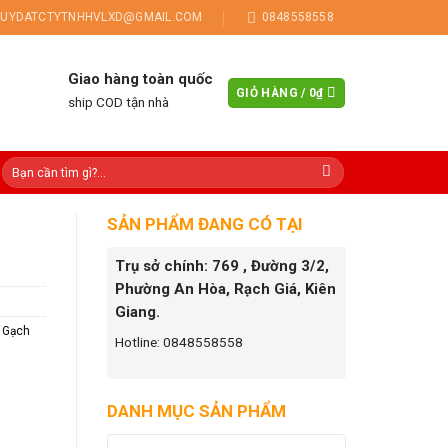
UYDATCTYTNHHVLXD@GMAIL.COM
0848558558
Giao hàng toàn quốc
GIỎ HÀNG /
0
₫
ship COD tận nhà
SẢN PHẨM ĐANG CÓ TẠI
Trụ sở chính: 769 , Đường 3/2,
Phường An Hòa, Rạch Giá, Kiên
Giang.
,
Gạch
Hotline: 0848558558
DANH MỤC SẢN PHẨM