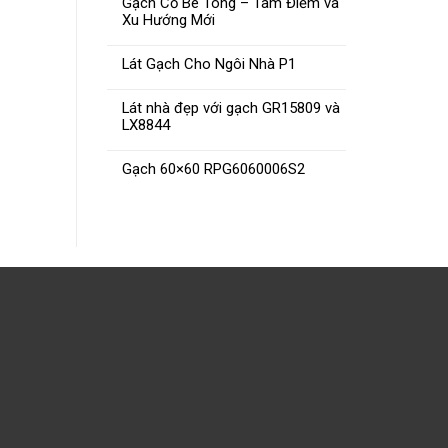
Gạch Cổ Bê Tông – Tâm Điểm và
Xu Hướng Mới
Gạch CMC 25×50 MC25504
Gạch N
Lát Gạch Cho Ngôi Nhà P1
ĐỌC TIẾP
Lát nhà đẹp với gạch GR15809 và
LX8844
Gạch 60×60 RPG6060006S2