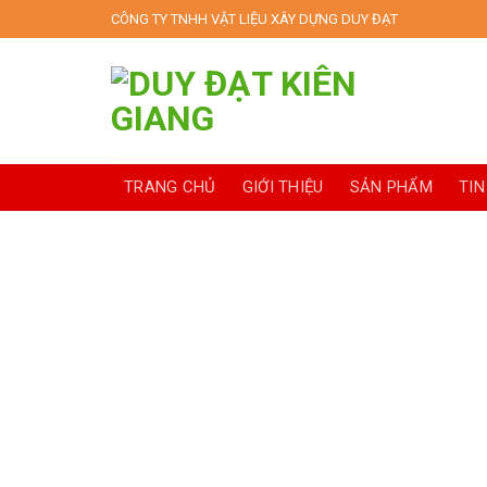
Skip
CÔNG TY TNHH VẬT LIỆU XÂY DỰNG DUY ĐẠT
to
content
TRANG CHỦ
GIỚI THIỆU
SẢN PHẨM
TIN