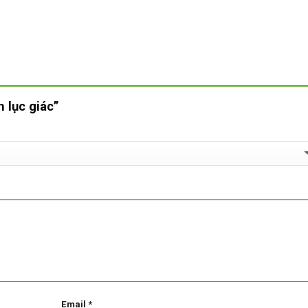
h lục giác”
Email
*