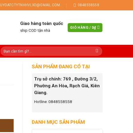
UYDATCTYTNHHVLXD@GMAIL.COM
0848558558
Giao hàng toàn quốc
GIỎ HÀNG /
0
₫
ship COD tận nhà
SẢN PHẨM ĐANG CÓ TẠI
Trụ sở chính: 769 , Đường 3/2,
Phường An Hòa, Rạch Giá, Kiên
Giang.
Hotline: 0848558558
DANH MỤC SẢN PHẨM