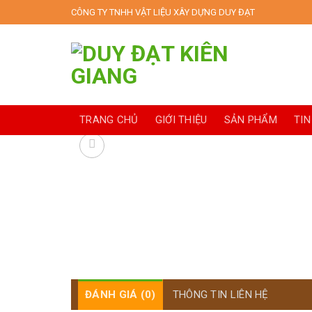
Skip
CÔNG TY TNHH VẬT LIỆU XÂY DỰNG DUY ĐẠT
to
content
TRANG CHỦ
GIỚI THIỆU
SẢN PHẨM
TIN
ĐÁNH GIÁ (0)
THÔNG TIN LIÊN HỆ