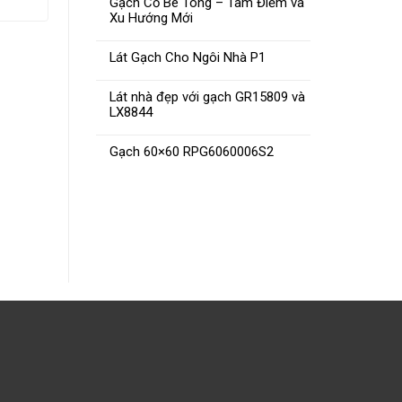
Gạch Cổ Bê Tông – Tâm Điểm và
Xu Hướng Mới
Lát Gạch Cho Ngôi Nhà P1
Lát nhà đẹp với gạch GR15809 và
LX8844
Gạch Lục Giác Hoa Văn
Gạ
Gạch 60×60 RPG6060006S2
ĐỌC TIẾP