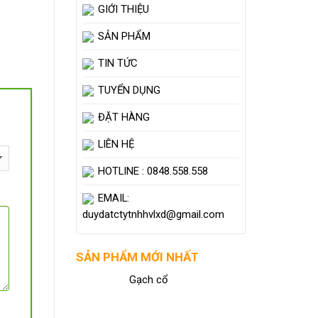
GIỚI THIỆU
SẢN PHẨM
TIN TỨC
TUYỂN DỤNG
ĐẶT HÀNG
LIÊN HỆ
HOTLINE : 0848.558.558
EMAIL:
duydatctytnhhvlxd@gmail.com
SẢN PHẨM MỚI NHẤT
Gạch cổ