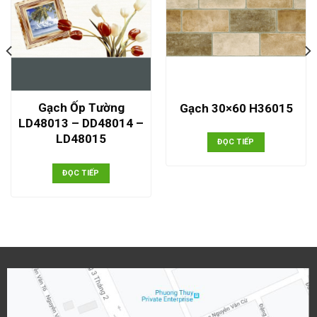
Gạch Ốp Tường
Gạch 30×60 H36015
LD48013 – DD48014 –
LD48015
ĐỌC TIẾP
ĐỌC TIẾP