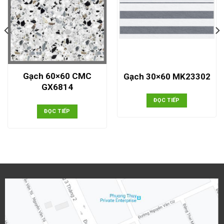
Gạch 60×60 CMC
Gạch 30×60 MK23302
GX6814
ĐỌC TIẾP
ĐỌC TIẾP