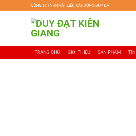
Skip
CÔNG TY TNHH VẬT LIỆU XÂY DỰNG DUY ĐẠT
to
content
TRANG CHỦ
GIỚI THIỆU
SẢN PHẨM
TIN