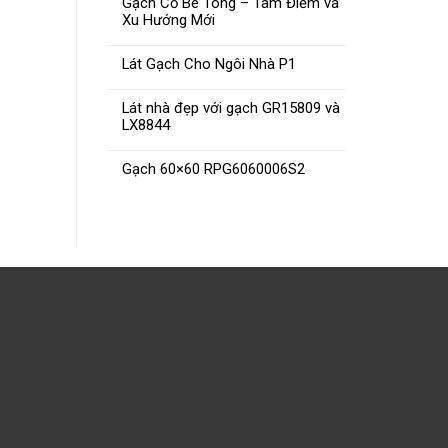
Gạch Cổ Bê Tông – Tâm Điểm và
Gạch Ốp Tường 30×60 H36013
Gạ
Xu Hướng Mới
Lát Gạch Cho Ngôi Nhà P1
ĐỌC TIẾP
Lát nhà đẹp với gạch GR15809 và
LX8844
Gạch 60×60 RPG6060006S2