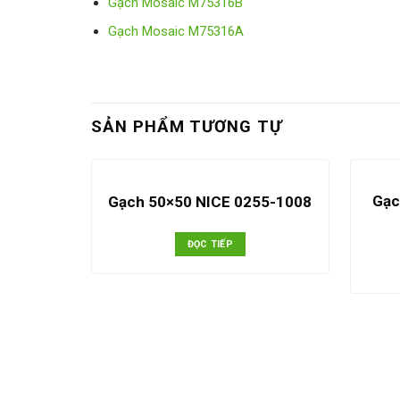
Gạch Mosaic M75316B
Gạch Mosaic M75316A
SẢN PHẨM TƯƠNG TỰ
Gạc
Gạch 50×50 NICE 0255-1008
ĐỌC TIẾP