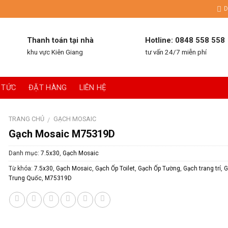
D
Thanh toán tại nhà
Hotline: 0848 558 558
khu vực Kiên Giang
tư vấn 24/7 miễn phí
 TỨC
ĐẶT HÀNG
LIÊN HỆ
TRANG CHỦ
GẠCH MOSAIC
/
Gạch Mosaic M75319D
Danh mục:
7.5x30
,
Gạch Mosaic
Từ khóa:
7.5x30
,
Gạch Mosaic
,
Gạch Ốp Toilet
,
Gạch Ốp Tường
,
Gạch trang trí
,
G
Trung Quốc
,
M75319D