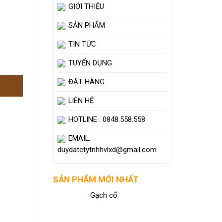
GIỚI THIỆU
SẢN PHẨM
TIN TỨC
TUYỂN DỤNG
ĐẶT HÀNG
LIÊN HỆ
HOTLINE : 0848.558.558
EMAIL:
duydatctytnhhvlxd@gmail.com
SẢN PHẨM MỚI NHẤT
Gạch cổ