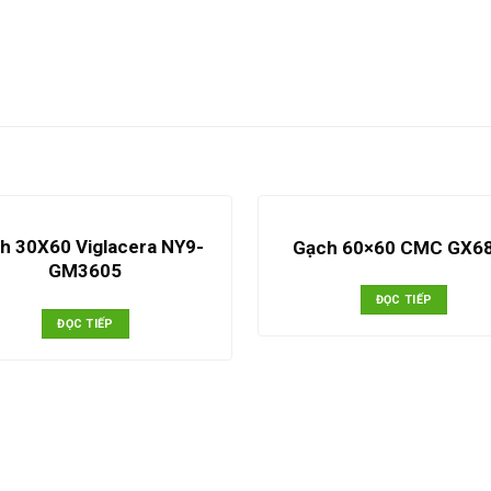
h 30X60 Viglacera NY9-
Gạch 60×60 CMC GX6
GM3605
ĐỌC TIẾP
ĐỌC TIẾP