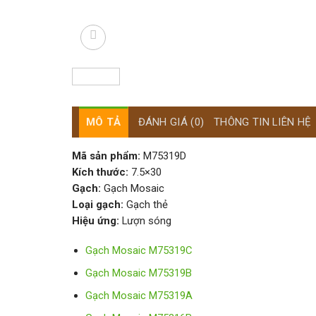
MÔ TẢ
ĐÁNH GIÁ (0)
THÔNG TIN LIÊN HỆ
Mã sản phẩm:
M75319D
Kích thước:
7.5×30
Gạch:
Gạch Mosaic
Loại gạch:
Gạch thẻ
Hiệu ứng:
Lượn sóng
Gạch Mosaic M75319C
Gạch Mosaic M75319B
Gạch Mosaic M75319A