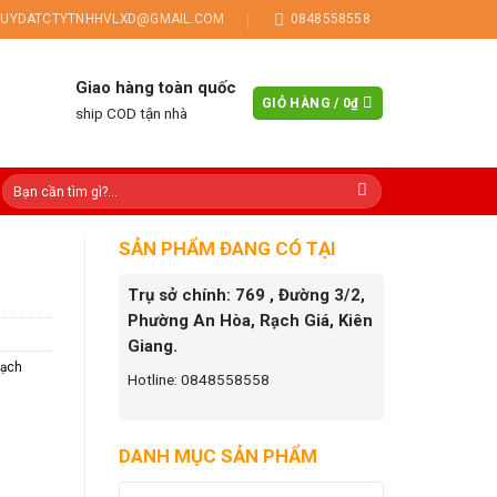
UYDATCTYTNHHVLXD@GMAIL.COM
0848558558
Giao hàng toàn quốc
GIỎ HÀNG /
0
₫
ship COD tận nhà
SẢN PHẨM ĐANG CÓ TẠI
Trụ sở chính: 769 , Đường 3/2,
Phường An Hòa, Rạch Giá, Kiên
Giang.
ạch
Hotline: 0848558558
DANH MỤC SẢN PHẨM