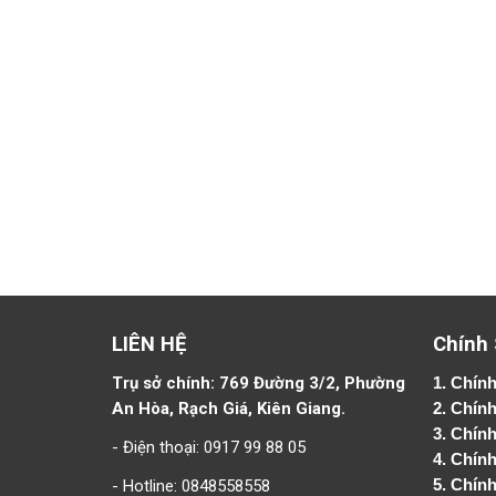
LIÊN HỆ
Chính
Trụ sở chính: 769 Đường 3/2, Phường
1.
Chính
An Hòa, Rạch Giá, Kiên Giang.
2.
Chính
3. Chín
- Điện thoại: 0917 99 88 05
4.
Chính
- Hotline: 0848558558
5.
Chính