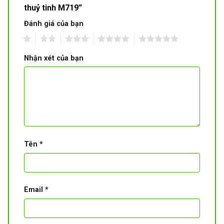
thuỷ tinh M719”
Đánh giá của bạn
1
2
3
4
5
Nhận xét của bạn
Tên
*
Email
*