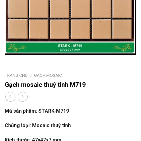
TRANG CHỦ
GẠCH MOSAIC
/
Gạch mosaic thuỷ tinh M719
Mã sản phầm: STARK-M719
Chủng loại: Mosaic thuỷ tinh
Kích thước: 47x47x7 mm