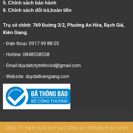
5.
Chính sách bảo hành
6.
Chính sách đổi trả,hoàn tiền
Trụ sở chính: 769 Đường 3/2, Phường An Hòa, Rạch Giá,
Kiên Giang.
- Điện thoại: 0917 99 88 05
- Hotline: 0848558558
- Email:duydatctytnhhvlxd@gmail.com
- Website:
duydatkiengiang.com
CÔNG TY TNHH VLXD DUY ĐẠT GPKD số 1700528679 do Sở KH