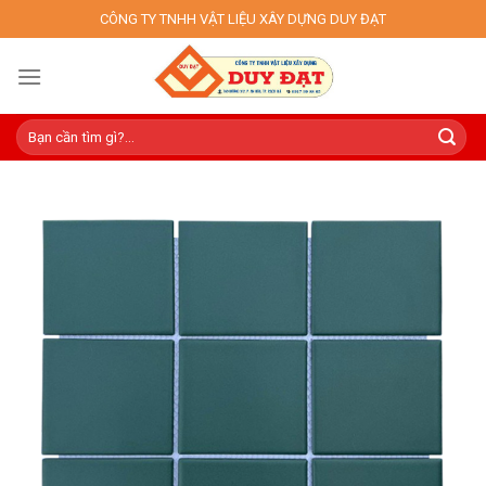
Skip
CÔNG TY TNHH VẬT LIỆU XÂY DỰNG DUY ĐẠT
to
content