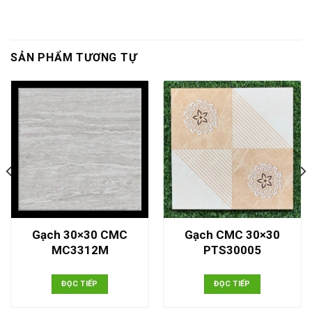
SẢN PHẨM TƯƠNG TỰ
Gạch 30×30 CMC
Gạch CMC 30×30
MC3312M
PTS30005
ĐỌC TIẾP
ĐỌC TIẾP