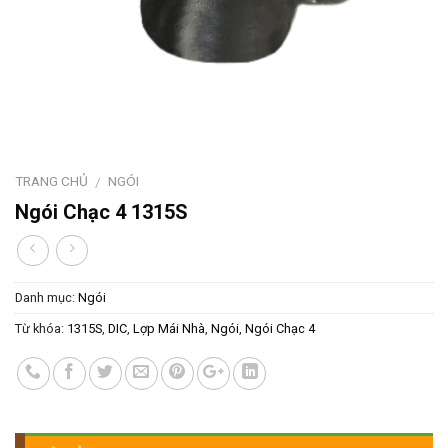
TRANG CHỦ
NGÓI
/
Ngói Chạc 4 1315S
Danh mục:
Ngói
Từ khóa:
1315S
,
DIC
,
Lợp Mái Nhà
,
Ngói
,
Ngói Chạc 4