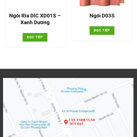
Ngói Rìa DIC XD01S –
Ngói D03S
Xanh Dương
ĐỌC TIẾP
ĐỌC TIẾP