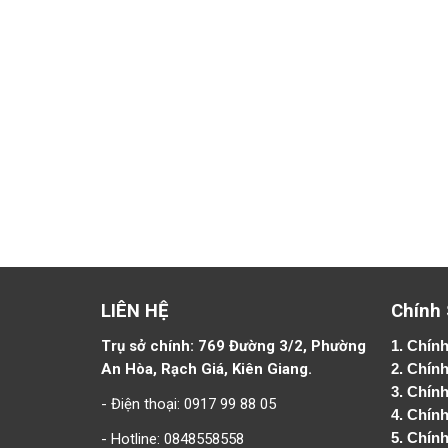
LIÊN HỆ
Chính
Trụ sở chính: 769 Đường 3/2, Phường
1.
Chính
An Hòa, Rạch Giá, Kiên Giang.
2.
Chính
3. Chín
- Điện thoại: 0917 99 88 05
4.
Chính
- Hotline: 0848558558
5.
Chính