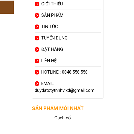
GIỚI THIỆU
SẢN PHẨM
TIN TỨC
TUYỂN DỤNG
ĐẶT HÀNG
LIÊN HỆ
HOTLINE : 0848.558.558
EMAIL:
duydatctytnhhvlxd@gmail.com
SẢN PHẨM MỚI NHẤT
Gạch cổ