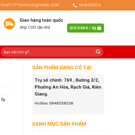
UYDATCTYTNHHVLXD@GMAIL.COM
0848558558
Giao hàng toàn quốc
ship COD tận nhà
GIỎ HÀNG /
0
₫
SẢN PHẨM ĐANG CÓ TẠI
Trụ sở chính: 769 , Đường 3/2,
Phường An Hòa, Rạch Giá, Kiên
Giang.
 Ốp
Hotline: 0848558558
DANH MỤC SẢN PHẨM