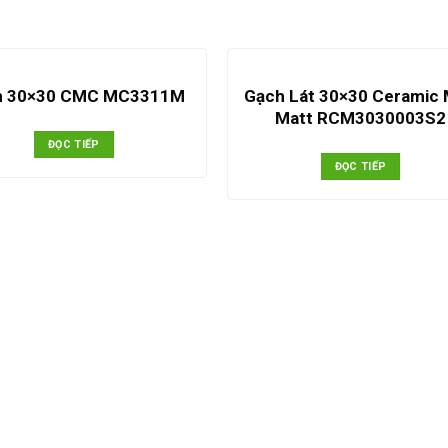
Gạch Lát 30×30 Ceramic
h 30×30 CMC MC3311M
Matt RCM3030003S2
ĐỌC TIẾP
ĐỌC TIẾP