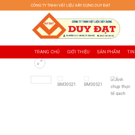
Skip
CÔNG TY TNHH VẬT LIỆU XÂY DỰNG DUY ĐẠT
to
content
TRANG CHỦ
GIỚI THIỆU
SẢN PHẨM
TIN