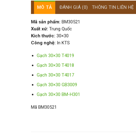
MÔ TẢ
ĐÁNH GIÁ (0)
THÔNG TIN LIÊN HỆ
Mã sản phẩm:
BM30521
Xuất xứ:
Trung Quốc
Kích thước:
30×30
Công nghệ:
In KTS
Gạch 30×30 T4019
Gạch 30×30 T4018
Gạch 30×30 T4017
Gạch 30×30 GB3009
Gạch 30×30 BM-H301
Mã BM30521