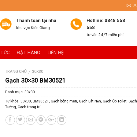
D
Thanh toán tại nhà
Hotline: 0848 558
558
khu vực Kiên Giang
tư vấn 24/7 miễn phí
 TỨC
ĐẶT HÀNG
LIÊN HỆ
TRANG CHỦ
30X30
/
Gạch 30×30 BM30521
Danh mục:
30x30
Từ khóa:
30x30
,
BM30521
,
Gạch bông men
,
Gạch Lát Nền
,
Gạch Ốp Toilet
,
Gạch
Tường
,
Gạch trang trí