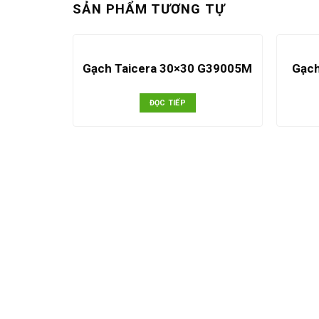
SẢN PHẨM TƯƠNG TỰ
3006
Gạch Taicera 30×30 G39005M
Gạc
ĐỌC TIẾP