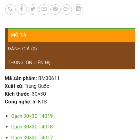
MÔ TẢ
ĐÁNH GIÁ (0)
THÔNG TIN LIÊN HỆ
Mã sản phẩm:
BM30611
Xuất xứ:
Trung Quốc
Kích thước:
30×30
Công nghệ:
In KTS
Gạch 30×30 T4019
Gạch 30×30 T4018
Gạch 30×30 T4017