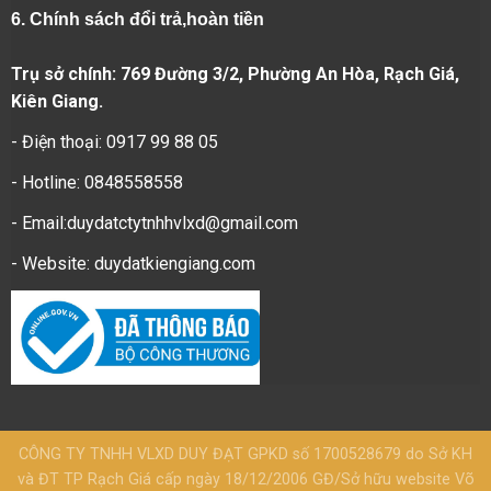
6.
Chính sách đổi trả,hoàn tiền
Trụ sở chính: 769 Đường 3/2, Phường An Hòa, Rạch Giá,
Kiên Giang.
- Điện thoại: 0917 99 88 05
- Hotline: 0848558558
- Email:duydatctytnhhvlxd@gmail.com
- Website:
duydatkiengiang.com
CÔNG TY TNHH VLXD DUY ĐẠT GPKD số 1700528679 do Sở KH
và ĐT TP Rạch Giá cấp ngày 18/12/2006 GĐ/Sở hữu website Võ