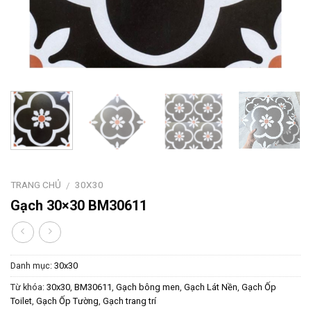
TRANG CHỦ
30X30
/
Gạch 30×30 BM30611
Danh mục:
30x30
Từ khóa:
30x30
,
BM30611
,
Gạch bông men
,
Gạch Lát Nền
,
Gạch Ốp
Toilet
,
Gạch Ốp Tường
,
Gạch trang trí