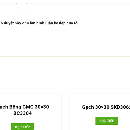
h duyệt này cho lần bình luận kế tiếp của tôi.
ạch Bông CMC 30×30
Gạch 30×30 SKD306
BC3304
ĐỌC TIẾP
ĐỌC TIẾP