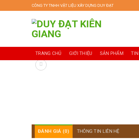
Skip
CÔNG TY TNHH VẬT LIỆU XÂY DỰNG DUY ĐẠT
to
content
TRANG CHỦ
GIỚI THIỆU
SẢN PHẨM
TIN
ĐÁNH GIÁ (0)
THÔNG TIN LIÊN HỆ