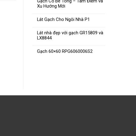
Gạch Cổ Bê Tông – Tâm Điểm và
Xu Hướng Mới
Lát Gạch Cho Ngôi Nhà P1
Lát nhà đẹp với gạch GR15809 và
LX8844
Gạch CMC 30×30 PTS30004
Gạch C
Gạch 60×60 RPG6060006S2
ĐỌC TIẾP