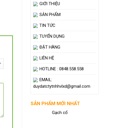
GIỚI THIỆU
SẢN PHẨM
TIN TỨC
TUYỂN DỤNG
ĐẶT HÀNG
LIÊN HỆ
HOTLINE : 0848.558.558
EMAIL:
duydatctytnhhvlxd@gmail.com
SẢN PHẨM MỚI NHẤT
Gạch cổ