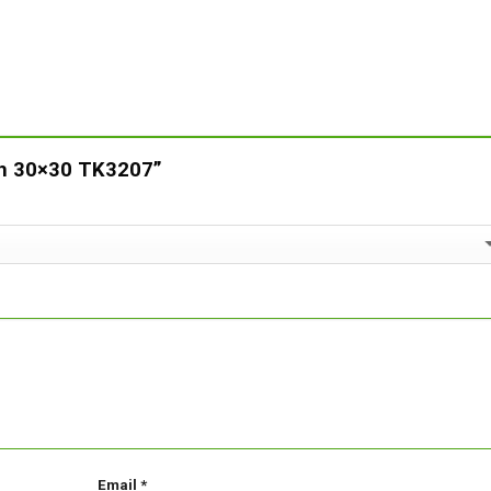
ạch 30×30 TK3207”
Email
*