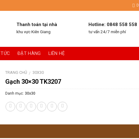
D
Thanh toán tại nhà
Hotline: 0848 558 558
khu vực Kiên Giang
tư vấn 24/7 miễn phí
 TỨC
ĐẶT HÀNG
LIÊN HỆ
TRANG CHỦ
30X30
/
Gạch 30×30 TK3207
Danh mục:
30x30