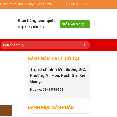
UYDATCTYTNHHVLXD@GMAIL.COM
0848558558
Giao hàng toàn quốc
GIỎ HÀNG /
0
₫
ship COD tận nhà
SẢN PHẨM ĐANG CÓ TẠI
Trụ sở chính: 769 , Đường 3/2,
Phường An Hòa, Rạch Giá, Kiên
Giang.
Hotline: 0848558558
DANH MỤC SẢN PHẨM