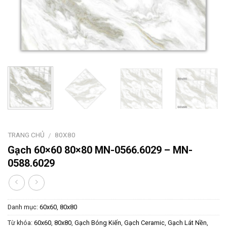
TRANG CHỦ
80X80
/
Gạch 60×60 80×80 MN-0566.6029 – MN-
0588.6029
Danh mục:
60x60
,
80x80
Từ khóa:
60x60
,
80x80
,
Gạch Bóng Kiến
,
Gạch Ceramic
,
Gạch Lát Nền
,