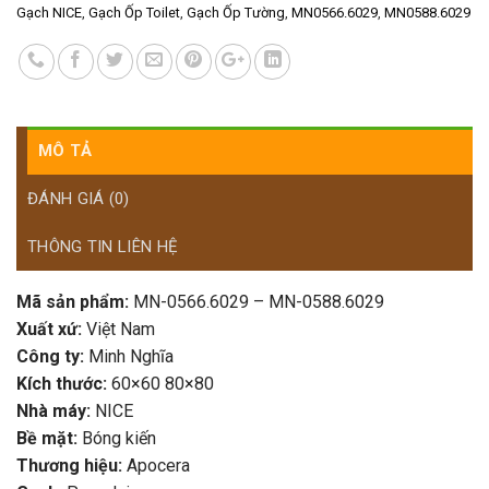
Gạch NICE
,
Gạch Ốp Toilet
,
Gạch Ốp Tường
,
MN0566.6029
,
MN0588.6029
MÔ TẢ
ĐÁNH GIÁ (0)
THÔNG TIN LIÊN HỆ
Mã sản phẩm:
MN-0566.6029 – MN-0588.6029
Xuất xứ:
Việt Nam
Công ty:
Minh Nghĩa
Kích thước:
60×60 80×80
Nhà máy:
NICE
Bề mặt:
Bóng kiến
Thương hiệu:
Apocera