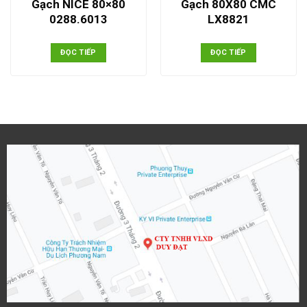
Gạch NICE 80×80
Gạch 80X80 CMC
0288.6013
LX8821
ĐỌC TIẾP
ĐỌC TIẾP