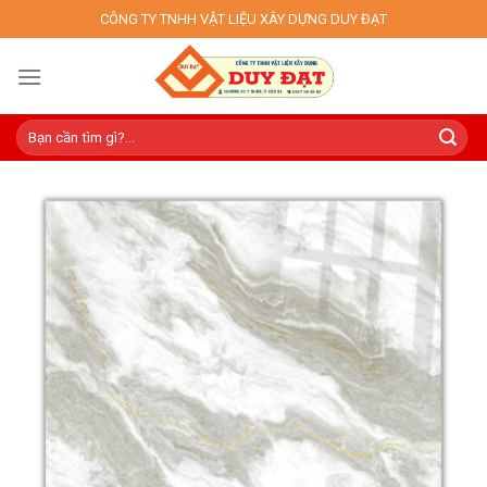
Skip
CÔNG TY TNHH VẬT LIỆU XÂY DỰNG DUY ĐẠT
to
content