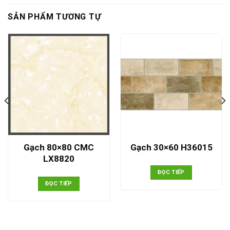
SẢN PHẨM TƯƠNG TỰ
Gạch 80×80 CMC
Gạch 30×60 H36015
LX8820
ĐỌC TIẾP
ĐỌC TIẾP