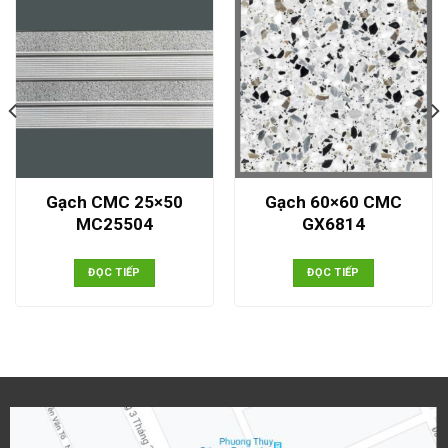
Gạch CMC 25×50
Gạch 60×60 CMC
MC25504
GX6814
ĐỌC TIẾP
ĐỌC TIẾP