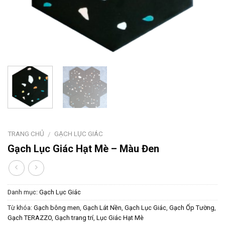
TRANG CHỦ
GẠCH LỤC GIÁC
/
Gạch Lục Giác Hạt Mè – Màu Đen
Danh mục:
Gạch Lục Giác
Từ khóa:
Gạch bông men
,
Gạch Lát Nền
,
Gạch Lục Giác
,
Gạch Ốp Tường
,
Gạch TERAZZO
,
Gạch trang trí
,
Lục Giác Hạt Mè