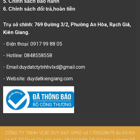
5.
Chính sách bảo hành
6.
Chính sách đổi trả,hoàn tiền
Trụ sở chính: 769 Đường 3/2, Phường An Hòa, Rạch Giá,
Kiên Giang.
- Điện thoại: 0917 99 88 05
- Hotline: 0848558558
- Email:duydatctytnhhvlxd@gmail.com
- Website:
duydatkiengiang.com
CÔNG TY TNHH VLXD DUY ĐẠT GPKD số 1700528679 do Sở KH