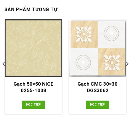
SẢN PHẨM TƯƠNG TỰ
Gạch 50×50 NICE
Gạch CMC 30×30
0255-1008
DGS3062
ĐỌC TIẾP
ĐỌC TIẾP