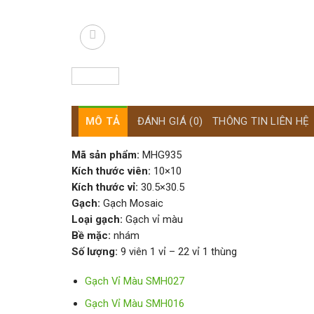
MÔ TẢ
ĐÁNH GIÁ (0)
THÔNG TIN LIÊN HỆ
Mã sản phẩm:
MHG935
Kích thước viên:
10×10
Kích thước vỉ:
30.5×30.5
Gạch:
Gạch Mosaic
Loại gạch:
Gạch vỉ màu
Bề mặc:
nhám
Số lượng:
9 viên 1 vỉ – 22 vỉ 1 thùng
Gạch Vỉ Màu SMH027
Gạch Vỉ Màu SMH016