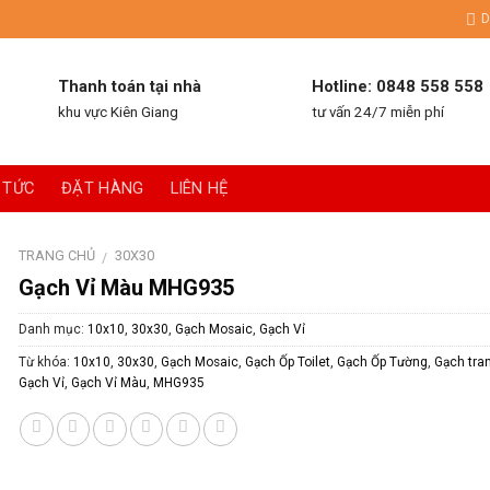
D
Thanh toán tại nhà
Hotline: 0848 558 558
khu vực Kiên Giang
tư vấn 24/7 miễn phí
 TỨC
ĐẶT HÀNG
LIÊN HỆ
TRANG CHỦ
30X30
/
Gạch Vỉ Màu MHG935
Danh mục:
10x10
,
30x30
,
Gạch Mosaic
,
Gạch Vỉ
Từ khóa:
10x10
,
30x30
,
Gạch Mosaic
,
Gạch Ốp Toilet
,
Gạch Ốp Tường
,
Gạch tran
Gạch Vỉ
,
Gạch Vỉ Màu
,
MHG935