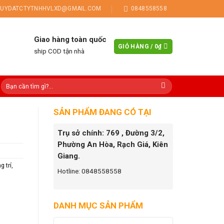
UYDATCTYTNHHVLXD@GMAIL.COM
0848558558
Giao hàng toàn quốc
GIỎ HÀNG /
0
₫
ship COD tận nhà
SẢN PHẨM ĐANG CÓ TẠI
Trụ sở chính: 769 , Đường 3/2,
Phường An Hòa, Rạch Giá, Kiên
Giang.
g trí
,
Hotline: 0848558558
DANH MỤC SẢN PHẨM