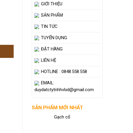
GIỚI THIỆU
SẢN PHẨM
TIN TỨC
TUYỂN DỤNG
ĐẶT HÀNG
LIÊN HỆ
HOTLINE : 0848.558.558
EMAIL:
duydatctytnhhvlxd@gmail.com
SẢN PHẨM MỚI NHẤT
Gạch cổ