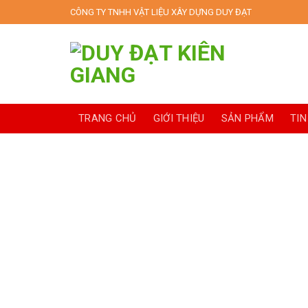
Skip
CÔNG TY TNHH VẬT LIỆU XÂY DỰNG DUY ĐẠT
to
content
TRANG CHỦ
GIỚI THIỆU
SẢN PHẨM
TIN