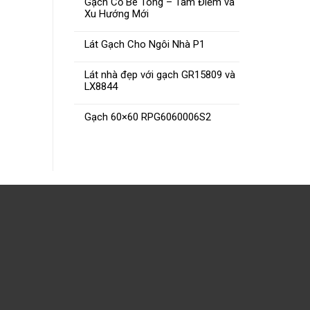
Gạch Cổ Bê Tông – Tâm Điểm và
Xu Hướng Mới
Lát Gạch Cho Ngôi Nhà P1
Gạch CMC 30×30 DGS3062
Gạch 
Lát nhà đẹp với gạch GR15809 và
ĐỌC TIẾP
LX8844
Gạch 60×60 RPG6060006S2