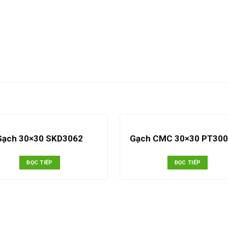
Gạch 30×30 SKD3062
Gạch CMC 30×30 PT30
ĐỌC TIẾP
ĐỌC TIẾP