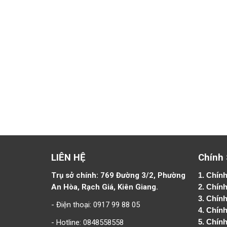
LIÊN HỆ
Chính
Trụ sở chính: 769 Đường 3/2, Phường
1.
Chính
An Hòa, Rạch Giá, Kiên Giang.
2.
Chính
3. Chín
- Điện thoại: 0917 99 88 05
4.
Chính
- Hotline: 0848558558
5.
Chính