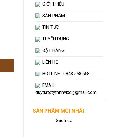
GIỚI THIỆU
SẢN PHẨM
TIN TỨC
TUYỂN DỤNG
ĐẶT HÀNG
LIÊN HỆ
HOTLINE : 0848.558.558
EMAIL:
duydatctytnhhvlxd@gmail.com
SẢN PHẨM MỚI NHẤT
Gạch cổ