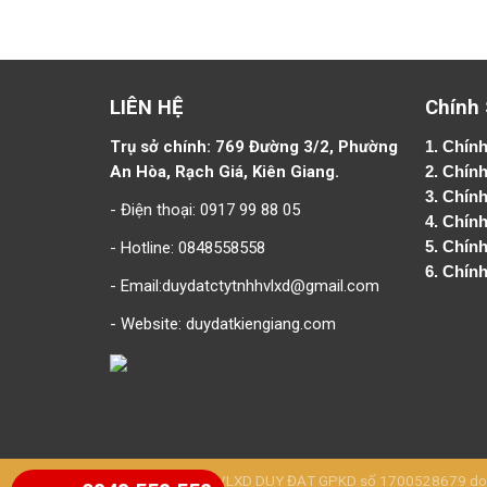
LIÊN HỆ
Chính
Trụ sở chính: 769 Đường 3/2, Phường
1.
Chính
An Hòa, Rạch Giá, Kiên Giang.
2.
Chính
3. Chín
- Điện thoại: 0917 99 88 05
4.
Chính
- Hotline: 0848558558
5.
Chính
6.
Chính
- Email:duydatctytnhhvlxd@gmail.com
- Website:
duydatkiengiang.com
CÔNG TY TNHH VLXD DUY ĐẠT GPKD số 1700528679 do Sở 