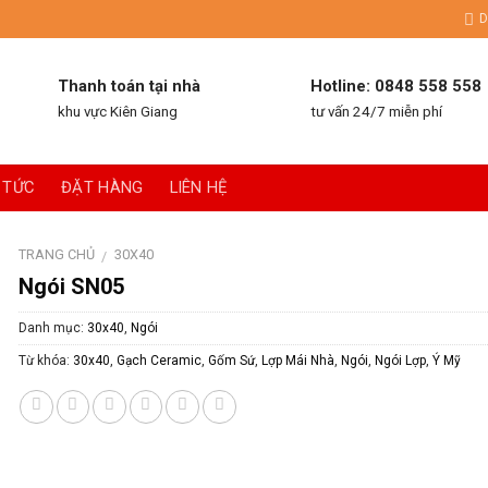
D
Thanh toán tại nhà
Hotline: 0848 558 558
khu vực Kiên Giang
tư vấn 24/7 miễn phí
 TỨC
ĐẶT HÀNG
LIÊN HỆ
TRANG CHỦ
30X40
/
Ngói SN05
Danh mục:
30x40
,
Ngói
Từ khóa:
30x40
,
Gạch Ceramic
,
Gốm Sứ
,
Lợp Mái Nhà
,
Ngói
,
Ngói Lợp
,
Ý Mỹ