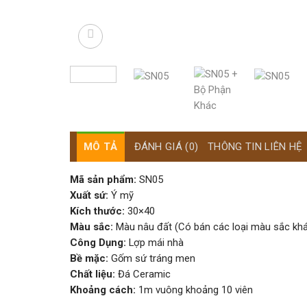
MÔ TẢ
ĐÁNH GIÁ (0)
THÔNG TIN LIÊN HỆ
Mã sản phẩm:
SN05
Xuất sứ:
Ý mỹ
Kích thước:
30×40
Màu sắc:
Màu nâu đất (Có bán các loại màu sắc kh
Công Dụng:
Lợp mái nhà
Bề mặc:
Gốm sứ tráng men
Chất liệu:
Đá Ceramic
Khoảng cách:
1m vuông khoảng 10 viên