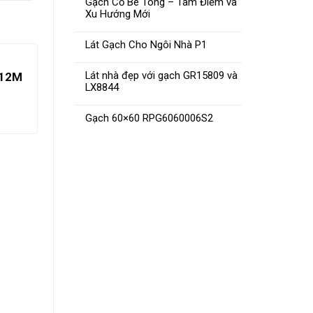
Gạch Cổ Bê Tông – Tâm Điểm và
Xu Hướng Mới
Lát Gạch Cho Ngôi Nhà P1
Lát nhà đẹp với gạch GR15809 và
312M
LX8844
Gạch 60×60 RPG6060006S2
GẠCH 50×50 PAK537
G
ĐỌC TIẾP