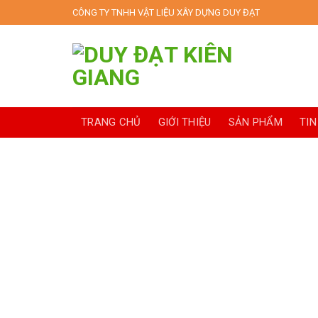
Skip
CÔNG TY TNHH VẬT LIỆU XÂY DỰNG DUY ĐẠT
to
content
TRANG CHỦ
GIỚI THIỆU
SẢN PHẨM
TIN