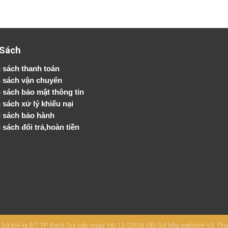
 Sách
 sách thanh toán
 sách vận chuyển
h sách bảo mật thông tin
 sách xử lý khiếu nại
 sách bảo hành
 sách đổi trả,hoàn tiền
KH và ĐT TP Rạch Giá cấp ngày 18/12/2006 GĐ/Sở hữu website Võ Thanh 