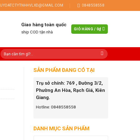
UYDATCTYTNHHVLXD@GMAIL.COM
0848558558
Giao hàng toàn quốc
GIỎ HÀNG /
0
₫
ship COD tận nhà
SẢN PHẨM ĐANG CÓ TẠI
Trụ sở chính: 769 , Đường 3/2,
Phường An Hòa, Rạch Giá, Kiên
Giang.
Hotline: 0848558558
DANH MỤC SẢN PHẨM