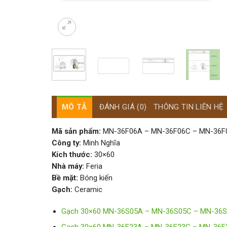
MÔ TẢ
ĐÁNH GIÁ (0)
THÔNG TIN LIÊN HỆ
Mã sản phẩm:
MN-36F06A – MN-36F06C – MN-36F
Công ty:
Minh Nghĩa
Kích thước:
30×60
Nhà máy:
Feria
Bề mặt:
Bóng kiến
Gạch
:
Ceramic
Gạch 30×60 MN-36S05A – MN-36S05C – MN-36