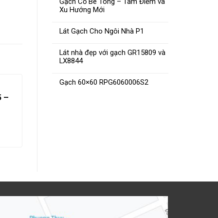
Gạch Cổ Bê Tông – Tâm Điểm và
Xu Hướng Mới
Lát Gạch Cho Ngôi Nhà P1
Lát nhà đẹp với gạch GR15809 và
LX8844
Gạch 60×60 RPG6060006S2
 –
Gạch 30×60 36132V – 36132D
– 36132
ĐỌC TIẾP