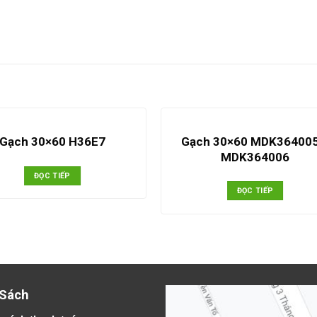
Gạch 30×60 MDK364005
Gạch 30×60 H36E7
MDK364006
ĐỌC TIẾP
ĐỌC TIẾP
 Sách