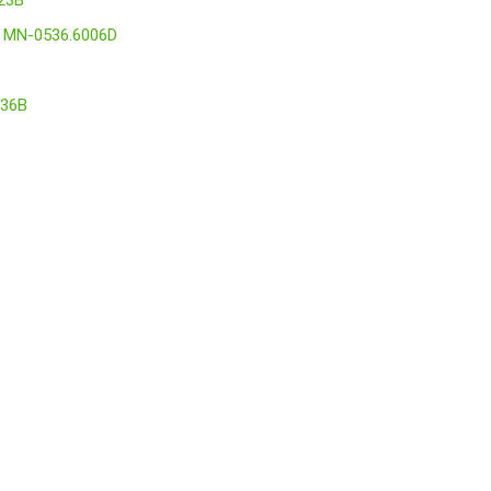
23B
– MN-0536.6006D
V36B