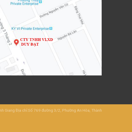
Giang Địa chỉ:Số 769 đường 3/2, Phường An Hòa, Thành