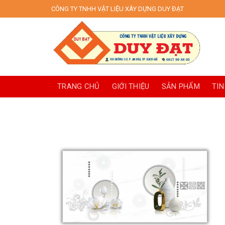
Skip
CÔNG TY TNHH VẬT LIỆU XÂY DỰNG DUY ĐẠT
to
content
TRANG CHỦ
GIỚI THIỆU
SẢN PHẨM
TIN