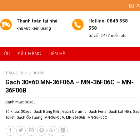
D
Thanh toán tại nhà
Hotline: 0848 558
558
khu vực Kiên Giang
tư vấn 24/7 miễn phí
 TỨC
ĐẶT HÀNG
LIÊN HỆ
TRANG CHỦ
30X60
/
Gạch 30×60 MN-36F06A – MN-36F06C – MN-
36F06B
Danh mục:
30x60
Từ khóa:
30x60
,
Gạch Bóng Kiến
,
Gạch Ceramic
,
Gạch Feria
,
Gạch Lát Nền
,
Gạc
Toilet
,
Gạch Ốp Tường
,
MN-36F06A
,
MN-36F06B
,
MN-36F06C