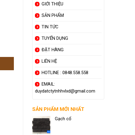
GIỚI THIỆU
SẢN PHẨM
TIN TỨC
TUYỂN DỤNG
ĐẶT HÀNG
LIÊN HỆ
HOTLINE : 0848.558.558
EMAIL:
duydatctytnhhvlxd@gmail.com
SẢN PHẨM MỚI NHẤT
Gạch cổ