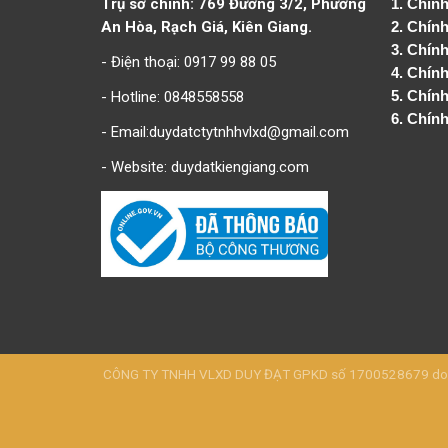
Trụ sở chính: 769 Đường 3/2, Phường
1.
Chính
An Hòa, Rạch Giá, Kiên Giang.
2.
Chính
3. Chín
- Điện thoại: 0917 99 88 05
4.
Chính
- Hotline: 0848558558
5.
Chính
6.
Chính
- Email:duydatctytnhhvlxd@gmail.com
- Website:
duydatkiengiang.com
CÔNG TY TNHH VLXD DUY ĐẠT GPKD số 1700528679 do Sở 