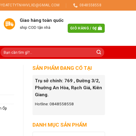
UYDATCTYTNHHVLXD@GMAIL.COM
0848558558
Giao hàng toàn quốc
ship COD tận nhà
GIỎ HÀNG /
0
₫
SẢN PHẨM ĐANG CÓ TẠI
Trụ sở chính: 769 , Đường 3/2,
Phường An Hòa, Rạch Giá, Kiên
Giang.
Hotline: 0848558558
h Ốp
DANH MỤC SẢN PHẨM