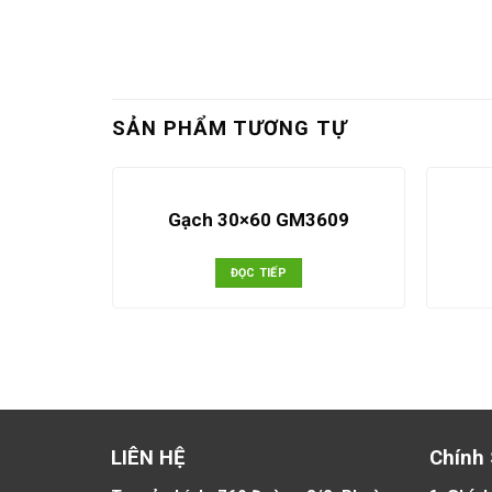
SẢN PHẨM TƯƠNG TỰ
4007 –
Gạch 30×60 GM3609
ĐỌC TIẾP
LIÊN HỆ
Chính