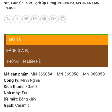
Nền
,
Gạch Ốp Toilet
,
Gạch Ốp Tường
,
MN-36S05A
,
MN-36S05B
,
MN-
36S05C
MÔ TẢ
ĐÁNH GIÁ (0)
THÔNG TIN LIÊN HỆ
Mã sản phẩm:
MN-36S05A – MN-36S05C – MN-36S05B
Công ty:
Minh Nghĩa
Kích thước:
30×60
Nhà máy:
Feria
Bề mặt:
Bóng kiến
Gạch:
Ceramic