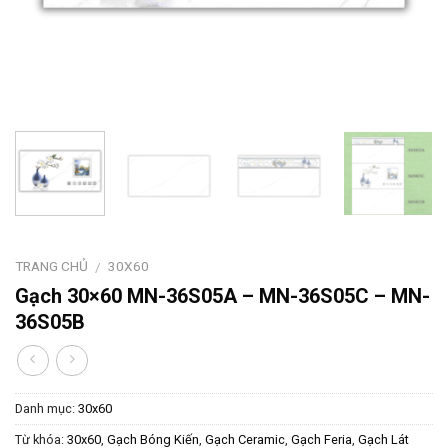
TRANG CHỦ
30X60
/
Gạch 30×60 MN-36S05A – MN-36S05C – MN-
36S05B
Danh mục:
30x60
Từ khóa:
30x60
,
Gạch Bóng Kiến
,
Gạch Ceramic
,
Gạch Feria
,
Gạch Lát