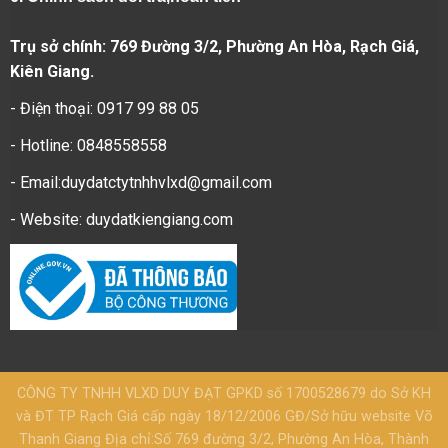
Trụ sở chính: 769 Đường 3/2, Phường An Hòa, Rạch Giá,
Kiên Giang.
- Điện thoại: 0917 99 88 05
- Hotline: 0848558558
- Email:duydatctytnhhvlxd@gmail.com
- Website:
duydatkiengiang.com
CÔNG TY TNHH VLXD DUY ĐẠT GPKD số 1700528679 do Sở KH
và ĐT TP Rạch Giá cấp ngày 18/12/2006 GĐ/Sở hữu website Võ
Thanh Giang Địa chỉ:Số 769 đường 3/2, Phường An Hòa, Thành