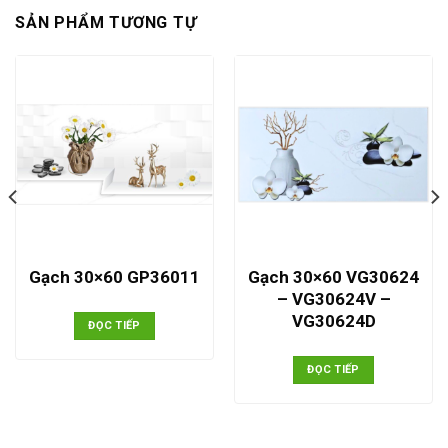
SẢN PHẨM TƯƠNG TỰ
Gạch 30×60 VG30624
Gạch 30×60 GP36011
– VG30624V –
VG30624D
ĐỌC TIẾP
ĐỌC TIẾP